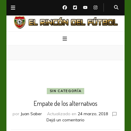
El Rincón del Fútbol
Diario digital de Fútbol
SIN CATEGORÍA
Empate de los alternativos
por
Juan Saber
Actualizado en
24 marzo, 2018
en
Dejá un comentario
Empate