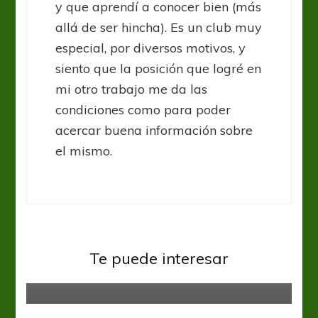
y que aprendí a conocer bien (más
allá de ser hincha). Es un club muy
especial, por diversos motivos, y
siento que la posición que logré en
mi otro trabajo me da las
condiciones como para poder
acercar buena información sobre
el mismo.
Sin categoría
Inter perdió con Corinthians y
quedó muy comprometido en zona
Te puede interesar
de descenso
Sin categoría
El Gato se saborea con un Bicho