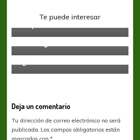
Sin categoría
Budapest, la ciudad de las
Te puede interesar
múltiples divisiones
Sin categoría
Contra Newell’s, la “Villa” no
Sin categoría
Blengio colgó los botines para ser
tendrá lugar
coordinador de las inferiores de
Tigre
Deja un comentario
Tu dirección de correo electrónico no será
publicada.
Los campos obligatorios están
marcados con
*