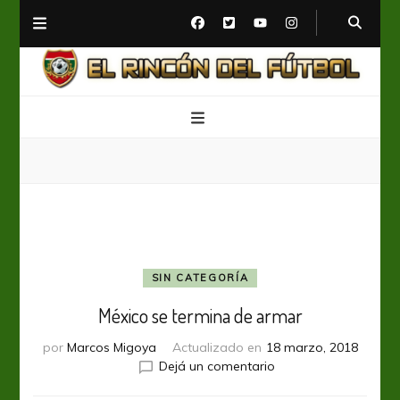
El Rincón del Fútbol
Diario digital de Fútbol
SIN CATEGORÍA
México se termina de armar
por
Marcos Migoya
Actualizado en
18 marzo, 2018
en
Dejá un comentario
México