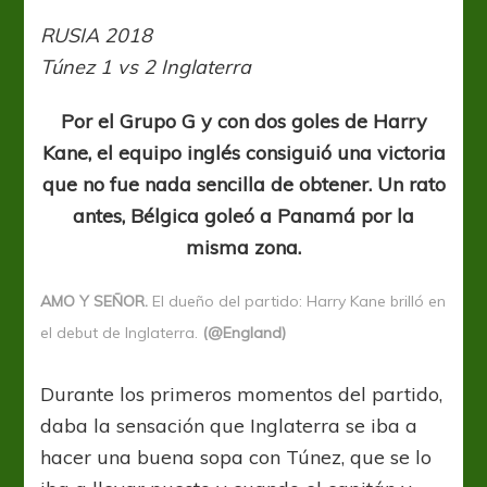
el
otro
RUSIA 2018
“Mago”
Túnez 1 vs 2 Inglaterra
inglés
llamado
Harry
Por el Grupo G y con dos goles de Harry
Kane, el equipo inglés consiguió una victoria
que no fue nada sencilla de obtener. Un rato
antes, Bélgica goleó a Panamá por la
misma zona.
AMO Y SEÑOR.
El dueño del partido: Harry Kane brilló en
el debut de Inglaterra.
(@England)
Durante los primeros momentos del partido,
daba la sensación que Inglaterra se iba a
hacer una buena sopa con Túnez, que se lo