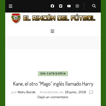
El Rincón del Fútbol
Diario digital de Fútbol
SIN CATEGORÍA
Kane, el otro “Mago” inglés llamado Harry
por
Maru Burak
Actualizado en
18 junio, 2018
en
Dejá un comentario
Kane,