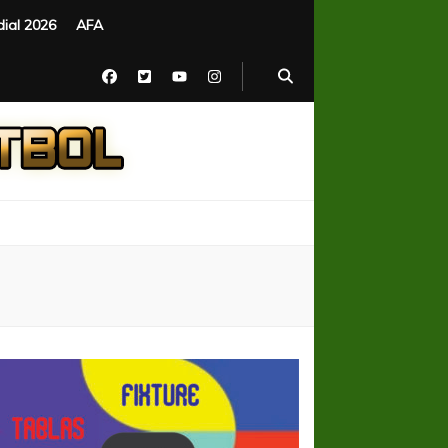
ial 2026
AFA