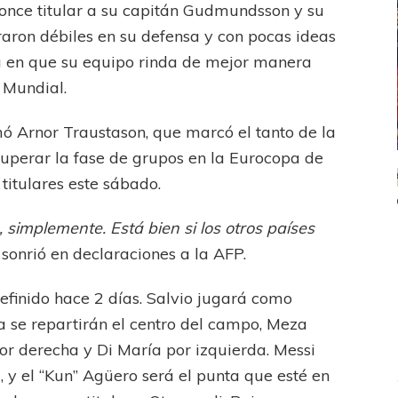
once titular a su capitán Gudmundsson y su
traron débiles en su defensa y con pocas ideas
fía en que su equipo rinda de mejor manera
 Mundial.
rmó Arnor Traustason, que marcó el tanto de la
superar la fase de grupos en la Eurocopa de
ICANA
LANÚS
UEFA CHAMPIONS LEAGUE
 titulares este sábado.
fendido
PSG celebró el bicampeonato
 simplemente. Está bien si los otros países
, sonrió en declaraciones a la AFP.
efinido hace 2 días. Salvio jugará como
a se repartirán el centro del campo, Meza
or derecha y Di María por izquierda. Messi
 y el “Kun” Agüero será el punta que esté en