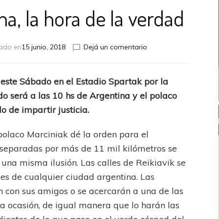
na, la hora de la verdad
en
zado en
15 junio, 2018
Dejá un comentario
Islandia
y
Argentina,
 este Sábado en el Estadio Spartak por la
la
do será a las 10 hs de Argentina y el polaco
hora
de
 de impartir justicia.
la
verdad
polaco Marciniak dé la orden para el
 separadas por más de 11 mil kilómetros se
una misma ilusión. Las calles de Reikiavik se
lles de cualquier ciudad argentina. Las
án con sus amigos o se acercarán a una de las
a ocasión, de igual manera que lo harán las