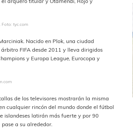
 el arquero titular y Otamendi, Rojo y
. Foto: tyc.com
 Marciniak. Nacido en Plok, una ciudad
s árbitro FIFA desde 2011 y lleva dirigidos
e Champions y Europa League, Eurocopa y
tn.com
ntallas de los televisores mostrarán la misma
 en cualquier rincón del mundo donde el fútbol
FEMENINO
FÚTBOL FEMENINO
e islandeses latirán más fuerte y por 90
 AMATEUR
LIGA DE LA COSTA
Estrella del Sur en el
Las campeonas festejaron ante su gente
 pase a su alrededor.
eral