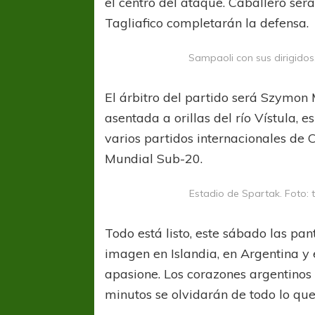
el centro del ataque. Caballero será
Tagliafico completarán la defensa.
Sampaoli con sus dirigidos
El árbitro del partido será Szymon
asentada a orillas del río Vístula, e
varios partidos internacionales d
Mundial Sub-20.
Estadio de Spartak. Foto: 
Todo está listo, este sábado las pa
imagen en Islandia, en Argentina y
FÚTBOL FEMENINO
FÚTBOL 
apasione. Los corazones argentinos 
REGIONAL AMATEUR
REGIONAL
Ajustada caída de Verónica en Alejandro
Verónica jugará ante 
minutos se olvidarán de todo lo que
Korn
Fed