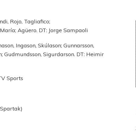
di, Rojo, Tagliafico;
i María; Agüero. DT: Jorge Sampaoli
ason, Ingason, Skúlason; Gunnarsson,
on; Gudmundsson, Sigurdarson. DT: Heimir
TV Sports
(Spartak)