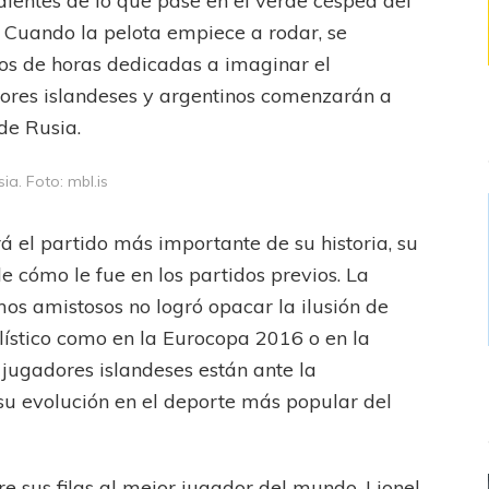
dientes de lo que pase en el verde césped del
 Cuando la pelota empiece a rodar, se
tos de horas dedicadas a imaginar el
adores islandeses y argentinos comenzarán a
 de Rusia.
ia. Foto: mbl.is
á el partido más importante de su historia, su
 cómo le fue en los partidos previos. La
os amistosos no logró opacar la ilusión de
lístico como en la Eurocopa 2016 o en la
 jugadores islandeses están ante la
su evolución en el deporte más popular del
re sus filas al mejor jugador del mundo, Lionel