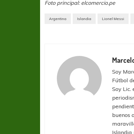
Foto principal: elcomercio.pe
Argentina
Islandia
Lionel Messi
Marcel
Soy Marc
Fútbol 
Soy Lic.
periodis
pendient
buenos 
maravill
Islandia