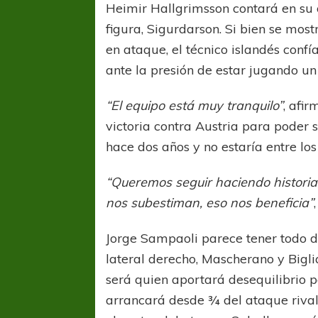
Heimir Hallgrimsson contará en su 
figura, Sigurdarson. Si bien se mos
en ataque, el técnico islandés con
ante la presión de estar jugando un
“El equipo está muy tranquilo”
, afi
victoria contra Austria para poder 
COPA SUDAMER
hace dos años y no estaría entre los
Sur De
“Queremos seguir haciendo historia,
COPA SUDAMERICANA
TIGRE
nos subestiman, eso nos beneficia”
A pesar de la derrota Tigre avanzó a
Octavos de Final
Jorge Sampaoli parece tener todo d
lateral derecho, Mascherano y Bigli
será quien aportará desequilibrio p
arrancará desde ¾ del ataque rival,