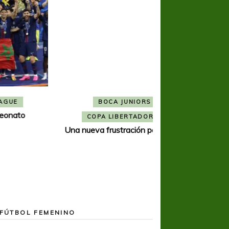
BOCA JUNIORS
COPA SUDAMER
Noche inolvida
COPA LIBERTADORES
Una nueva frustración para Boca
FÚTBOL FEMENINO