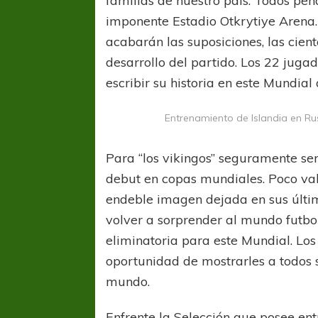
familias de nuestro país. Todos pen
imponente Estadio Otkrytiye Arena.
acabarán las suposiciones, las cien
desarrollo del partido. Los 22 jug
escribir su historia en este Mundial
Entrenamiento de Islandia en Rus
Para “los vikingos” seguramente ser
debut en copas mundiales. Poco vale
endeble imagen dejada en sus últim
volver a sorprender al mundo futbo
eliminatoria para este Mundial. Los
oportunidad de mostrarles a todos 
mundo.
Enfrente la Selección que posee ent