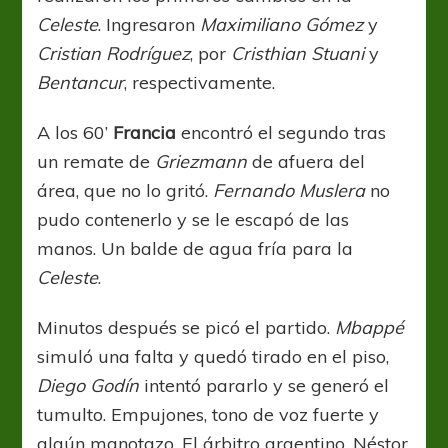
Celeste
. Ingresaron
Maximiliano Gómez
y
Cristian Rodríguez
, por
Cristhian Stuani
y
Bentancur
, respectivamente.
A los 60’
Francia
encontró el segundo tras
un remate de
Griezmann
de afuera del
área, que no lo gritó.
Fernando Muslera
no
pudo contenerlo y se le escapó de las
manos. Un balde de agua fría para la
Celeste
.
Minutos después se picó el partido.
Mbappé
simuló una falta y quedó tirado en el piso,
Diego Godín
intentó pararlo y se generó el
tumulto. Empujones, tono de voz fuerte y
algún manotazo. El árbitro argentino, Néstor