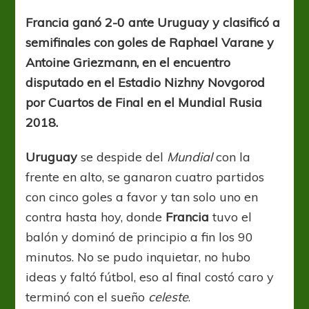
superó
a
Francia ganó 2-0 ante Uruguay y clasificó a
Uruguay
semifinales con goles de Raphael Varane y
y
es
Antoine Griezmann, en el encuentro
semifinalista
disputado en el Estadio Nizhny Novgorod
por Cuartos de Final en el Mundial Rusia
2018.
Uruguay
se despide del
Mundial
con la
frente en alto, se ganaron cuatro partidos
con cinco goles a favor y tan solo uno en
contra hasta hoy, donde
Francia
tuvo el
balón y dominó de principio a fin los 90
minutos. No se pudo inquietar, no hubo
ideas y faltó fútbol, eso al final costó caro y
terminó con el sueño
celeste
.