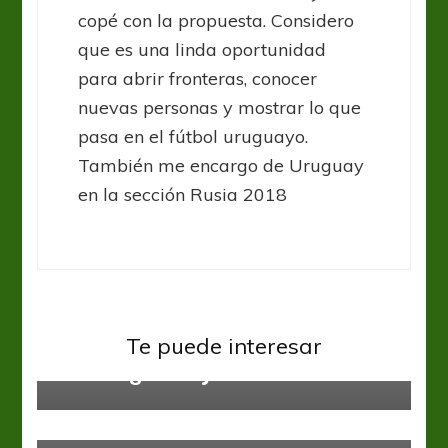
copé con la propuesta. Considero
que es una linda oportunidad
para abrir fronteras, conocer
nuevas personas y mostrar lo que
pasa en el fútbol uruguayo.
También me encargo de Uruguay
en la sección Rusia 2018
Sin categoría
Punto final para la tercera fecha
Te puede interesar
de la Región Cuyo
Sin categoría
Islandia no levanta cabeza