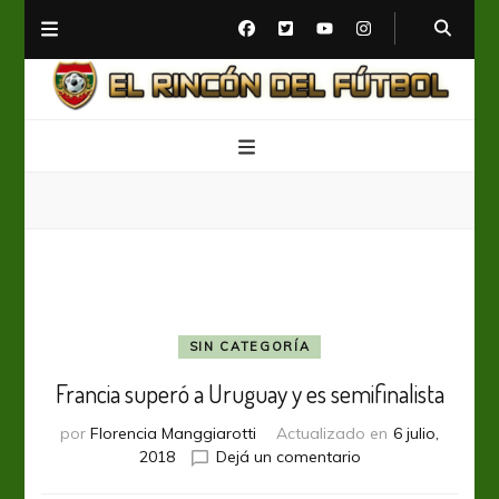
El Rincón del Fútbol
Diario digital de Fútbol
SIN CATEGORÍA
Francia superó a Uruguay y es semifinalista
por
Florencia Manggiarotti
Actualizado en
6 julio,
en
2018
Dejá un comentario
Francia