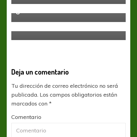
Racing de Córdoba quiere al
goleador Pirez
Sin categoría
Una cara nueva y un amistoso a la
vista
Deja un comentario
Tu dirección de correo electrónico no será
publicada.
Los campos obligatorios están
marcados con
*
Comentario