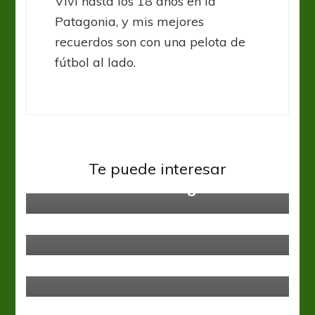
Viví hasta los 18 años en la
Patagonia, y mis mejores
recuerdos son con una pelota de
fútbol al lado.
Sin categoría
Te puede interesar
Colombia sedienta de gloria
Sin categoría
Belgrano se vuelve de Baires, pero
con “Toro” nuevo
Sin categoría
Flamengo empató con San Pablo y
sueña con un batacazo