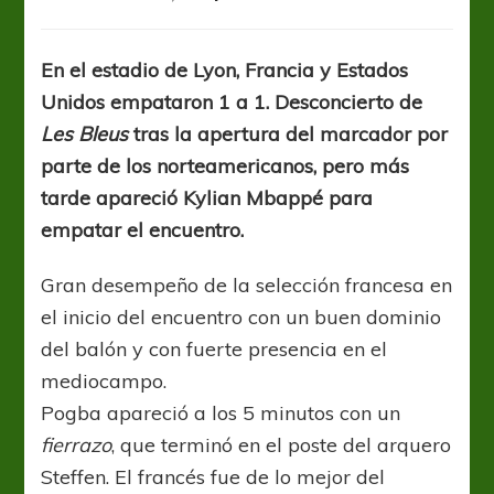
Con
un
golazo
En el estadio de Lyon, Francia y Estados
de
Unidos empataron 1 a 1. Desconcierto de
Mbappé,
Francia
Les Bleus
tras la apertura del marcador por
igualó
parte de los norteamericanos, pero más
con
tarde apareció Kylian Mbappé para
Estados
Unidos
empatar el encuentro.
Gran desempeño de la selección francesa en
el inicio del encuentro con un buen dominio
del balón y con fuerte presencia en el
mediocampo.
Pogba apareció a los 5 minutos con un
fierrazo
, que terminó en el poste del arquero
Steffen. El francés fue de lo mejor del