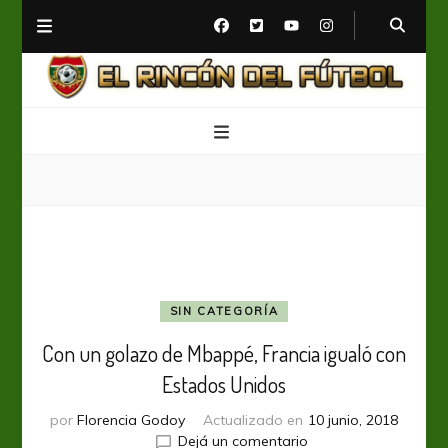
El Rincón del Fútbol
Diario digital de Fútbol
SIN CATEGORÍA
Con un golazo de Mbappé, Francia igualó con
Estados Unidos
por
Florencia Godoy
Actualizado en
10 junio, 2018
en
Dejá un comentario