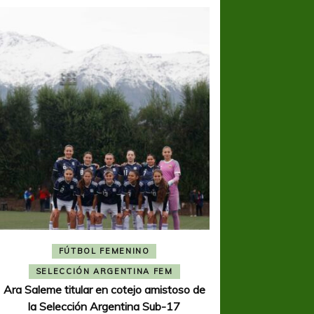
FÚTBOL FEMENINO
FÚTBOL 
SELECCIÓN ARGENTINA FEM
REGIONA
Ara Saleme titular en cotejo amistoso de
Ajustada caída de V
la Selección Argentina Sub-17
K