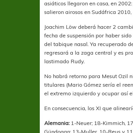
asiáticos llegaron en casa, en 2002:
salieron airosos en Sudáfrica 2010,
Joachim Löw deberá hacer 2 cambi
fecha de suspensión por haber sido
del tabique nasal. Ya recuperado d
regresará a la zaga central y es p
COPA SUDAMER
lastimado Rudy.
Sur De
No habrá retorno para Mesut Ozil ni
COPA SUDAMERICANA
TIGRE
titulares (Mario Gómez sería el re
A pesar de la derrota Tigre avanzó a
el extremo izquierdo y ocupar así e
Octavos de Final
En consecuencia, los XI que alinear
Alemania:
1-Neuer; 18-Kimmich, 17
Gündogan; 13-Muller, 10-Reus y 11