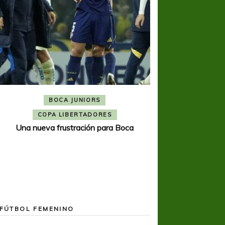
BOCA JUNIORS
COPA SUDAMER
Noche inolvida
COPA LIBERTADORES
Una nueva frustración para Boca
FÚTBOL FEMENINO