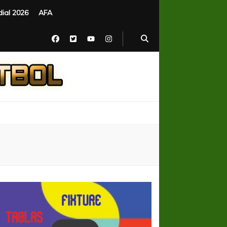
ial 2026
AFA