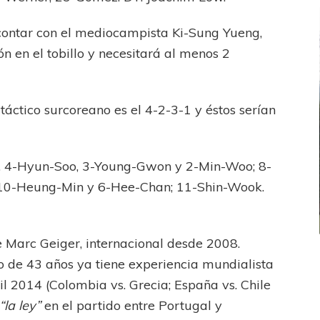
contar con el mediocampista Ki-Sung Yueng,
n en el tobillo y necesitará al menos 2
táctico surcoreano es el 4-2-3-1 y éstos serían
 4-Hyun-Soo, 3-Young-Gwon y 2-Min-Woo; 8-
 10-Heung-Min y 6-Hee-Chan; 11-Shin-Wook.
e Marc Geiger, internacional desde 2008.
FEMENINO
FÚTBOL FEMENINO
o de 43 años ya tiene experiencia mundialista
LA COSTA
OTRAS LIGAS FEM
il 2014 (Colombia vs. Grecia; España vs. Chile
jaron ante su gente
Tiro se quedó con la primera semifinal
“la ley”
en el partido entre Portugal y