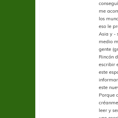
conseguí
me acom
los mund
eso le pr
Asia y -
medio ma
gente (g
Rincón d
escribir 
este esp
informar
este nue
Porque a
créanme.
leer y s
uno escri