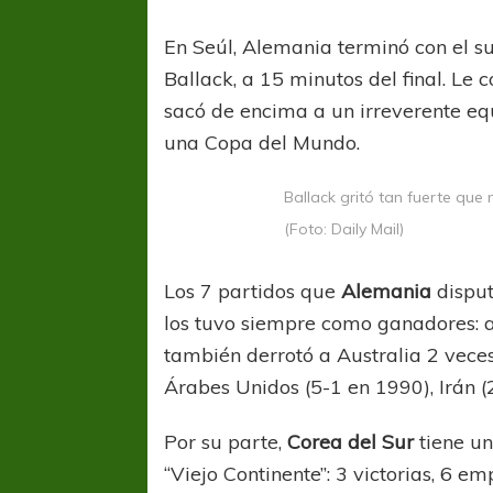
En Seúl, Alemania terminó con el s
Ballack, a 15 minutos del final. Le
sacó de encima a un irreverente equ
una Copa del Mundo.
Ballack gritó tan fuerte que
(Foto: Daily Mail)
Los 7 partidos que
Alemania
disput
los tuvo siempre como ganadores: a
también derrotó a Australia 2 vece
Árabes Unidos (5-1 en 1990), Irán (
Por su parte,
Corea del Sur
tiene un
“Viejo Continente”: 3 victorias, 6 e