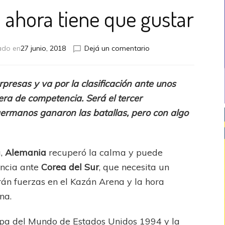
 ahora tiene que gustar
en
ado en
27 junio, 2018
Dejá un comentario
Alemania
ya
ganó,
presas y va por la clasificación ante unos
ahora
era de competencia. Será el tercer
tiene
que
ermanos ganaron las batallas, pero con algo
gustar
a,
Alemania
recuperó la calma y puede
ancia ante
Corea del Sur
, que necesita un
rán fuerzas en el Kazán Arena y la hora
na.
opa del Mundo de Estados Unidos 1994 y la