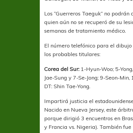
Los “Guerreros Taeguk” no podrán 
quien aún no se recuperó de su lesió
semanas de tratamiento médico.
El número telefónico para el dibujo 
los probables titulares:
Corea del Sur:
1-Hyun-Woo; 5-Yong,
Jae-Sung y 7-Se-Jong; 9-Seon-Min,
DT: Shin Tae-Yong.
Impartirá justicia el estadounidens
FÚTBOL FEMENINO
FÚTBOL 
Nacido en Nueva Jersey, este árbitr
REGIONAL AMATEUR
LIGA DE 
porque dirigió 3 encuentros en Bras
Verónica jugará ante Estrella del Sur en el
Las campeonas feste
y Francia vs. Nigeria). También fue
Federal