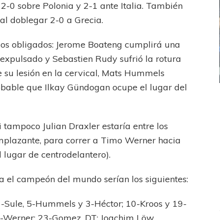
 2-0 sobre Polonia y 2-1 ante Italia. También
 al doblegar 2-0 a Grecia.
os obligados: Jerome Boateng cumplirá una
 expulsado y Sebastien Rudy sufrió la rotura
e su lesión en la cervical, Mats Hummels
robable que Ilkay Gündogan ocupe el lugar del
ICANA
LANÚS
UEFA CHAMPIONS LEAGUE
fendido
PSG celebró el bicampeonato
 tampoco Julian Draxler estaría entre los
emplazante, para correr a Timo Werner hacia
l lugar de centrodelantero).
ía el campeón del mundo serían los siguientes:
-Sule, 5-Hummels y 3-Héctor; 10-Kroos y 19-
-Werner; 23-Gomez. DT: Joachim Löw.