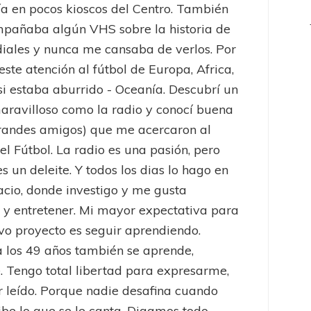
a en pocos kioscos del Centro. También
pañaba algún VHS sobre la historia de
iales y nunca me cansaba de verlos. Por
este atención al fútbol de Europa, Africa,
 si estaba aburrido - Oceanía. Descubrí un
ravilloso como la radio y conocí buena
randes amigos) que me acercaron al
el Fútbol. La radio es una pasión, pero
es un deleite. Y todos los dias lo hago en
acio, donde investigo y me gusta
 y entretener. Mi mayor expectativa para
vo proyecto es seguir aprendiendo.
 los 49 años también se aprende,
 Tengo total libertad para expresarme,
er leído. Porque nadie desafina cuando
be lo que se le canta. Digamos todo ...