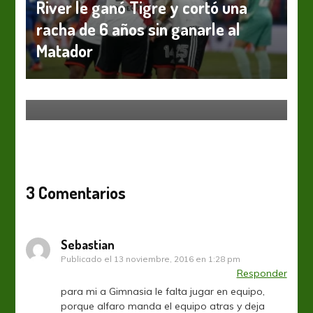
River le ganó Tigre y cortó una
racha de 6 años sin ganarle al
Matador
Estudiantes LP
Liga Profesional
¡Es “Gatoreit” señorita!
3 Comentarios
Sebastian
Publicado el
13 noviembre, 2016 en 1:28 pm
Responder
para mi a Gimnasia le falta jugar en equipo,
porque alfaro manda el equipo atras y deja