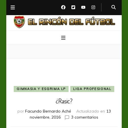
El Rincón del Fútbol
Diario digital de Fútbol
GIMNASIA Y ESGRIMA LP
LIGA PROFESIONAL
¿Rasic?
por
Facundo Bernardo Aché
Actualizado en
13
en
noviembre, 2016
3 comentarios
¿Rasic?