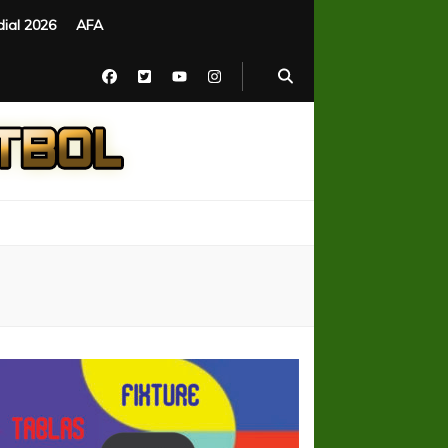
ial 2026
AFA