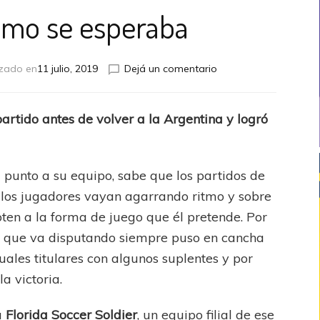
omo se esperaba
en
izado en
11 julio, 2019
Dejá un comentario
Todo
va
como
artido antes de volver a la Argentina y logró
se
esperaba
 punto a su equipo, sabe que los partidos de
los jugadores vayan agarrando ritmo y sobre
ten a la forma de juego que él pretende. Por
os que va disputando siempre puso en cancha
uales titulares con algunos suplentes y por
a victoria.
a
Florida Soccer Soldier
, un equipo filial de ese