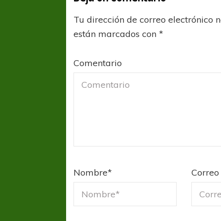
Tu dirección de correo electrónico 
están marcados con
*
Comentario
Nombre
*
Correo 
FÚTBOL FEMENINO
FÚTBOL 
REGIONAL AMATEUR
LIGA DE 
Verónica jugará ante Estrella del Sur en el
Las campeonas feste
Federal