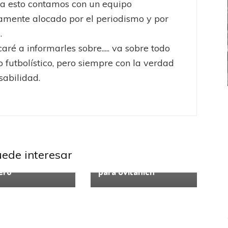
a esto contamos con un equipo
mente alocado por el periodismo y por
.
aré a informarles sobre..... va sobre todo
 futbolístico, pero siempre con la verdad
sabilidad.
ICANA
LANÚS
UEFA CHAMPIONS LEAGUE
fendido
PSG celebró el bicampeonato
 Club
Racing Club
uede interesar
spertó y lo dejó
Un futuro incierto
ero
para Cvitanich