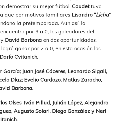
ron demostrar su mejor fútbol.
Coudet
tuvo
ya que por motivos familiares
Lisandro “
Licha
”
andonó la pretemporada. Aun así, la
encuentro por 3 a 0, los goleadores del
y
David Barbona
en dos oportunidades.
g
logró ganar por 2 a 0, en esta ocasión los
Darío Cvitanich
.
r García; Juan José Cáceres, Leonardo Sigali,
celo Díaz; Evelio Cardozo, Matías Zaracho,
David Barbona
.
los Olses; Iván Pillud, Julián López, Alejandro
uez, Augusto Solari, Diego González y Neri
itanich.