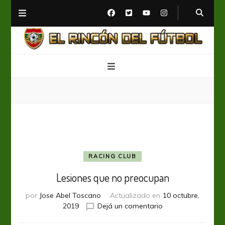
El Rincón del Fútbol
Diario digital de Fútbol
RACING CLUB
Lesiones que no preocupan
por
Jose Abel Toscano
Actualizado en
10 octubre,
en
2019
Dejá un comentario
Lesiones