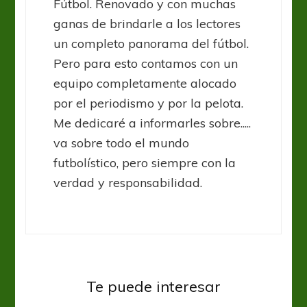
Fútbol. Renovado y con muchas
ganas de brindarle a los lectores
un completo panorama del fútbol.
Pero para esto contamos con un
equipo completamente alocado
por el periodismo y por la pelota.
Me dedicaré a informarles sobre.....
va sobre todo el mundo
futbolístico, pero siempre con la
verdad y responsabilidad.
Primera Nacional
Racing Club
Te puede interesar
Barracas Central volvió al ruedo
Racing Club