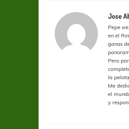
Jose A
Pepe sie
en el Ri
ganas de
panorama
COPA SUDAMER
Pero par
Sur De
completa
la pelota
COPA SUDAMERICANA
TIGRE
Me dedic
A pesar de la derrota Tigre avanzó a
el mundo
Octavos de Final
y respon