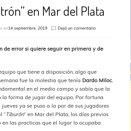
atrón” en Mar del Plata
en
o en
14 septiembre, 2019
Dejá un comentario
Quiere
ser
el
 de error si quiere seguir en primera y de
“Patrón”
en
Mar
del
equipo que tiene a disposición, algo que
Plata
 semana fue la molestia que tenía
Dardo Miloc
,
undamental en el medio campo y sabía que la
 la forma de jugar del equipo. Por fortuna
a jueves ya se puso a la par de sus jugadores
l “
Tiburón
” en Mar del Plata, los días previos
o en las practicas que el lugar lo ocupaba