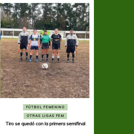
FÚTBOL FEMENINO
FÚTBOL 
OTRAS LIGAS FEM
OTRAS L
Tiro se quedó con la primera semifinal
Tiro Federal sacó el 
del Torne