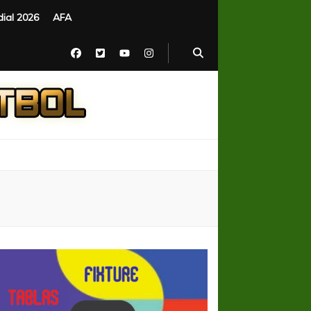
ial 2026
AFA