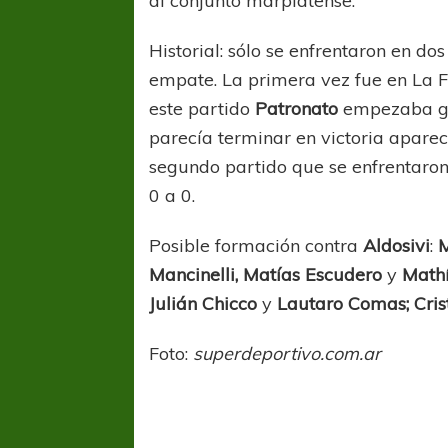
al conjunto marplatense.
Historial: sólo se enfrentaron en 
empate. La primera vez fue en La F
este partido
Patronato
empezaba ga
parecía terminar en victoria apare
segundo partido que se enfrentaron
0 a 0.
Posible formación contra
Aldosivi
:
M
Mancinelli, Matías Escudero
y
Mathí
Julián Chicco
y
Lautaro Comas; Cri
Foto:
superdeportivo.com.ar