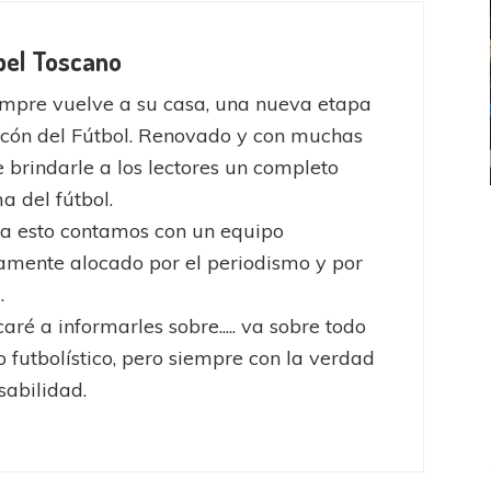
bel Toscano
mpre vuelve a su casa, una nueva etapa
ncón del Fútbol. Renovado y con muchas
 brindarle a los lectores un completo
 del fútbol.
ICANA
LANÚS
UEFA CHAMPIONS LEAGUE
a esto contamos con un equipo
fendido
PSG celebró el bicampeonato
mente alocado por el periodismo y por
.
aré a informarles sobre..... va sobre todo
 futbolístico, pero siempre con la verdad
sabilidad.