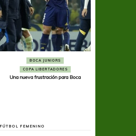
BOCA JUNIORS
COPA SUDAMER
Noche inolvida
COPA LIBERTADORES
Una nueva frustración para Boca
FÚTBOL FEMENINO