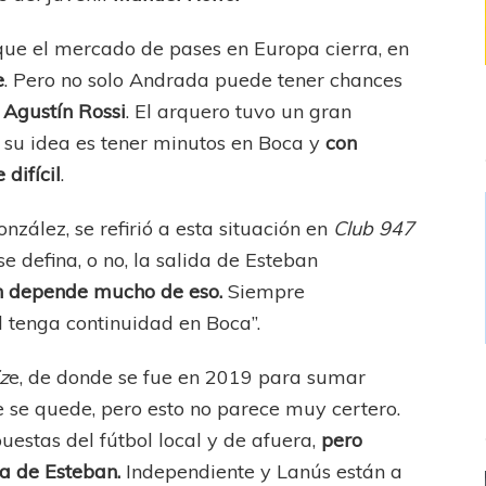
nque el mercado de pases en Europa cierra, en
e
. Pero no solo Andrada puede tener chances
 Agustín Rossi
. El arquero tuvo un gran
 su idea es tener minutos en Boca y
con
 difícil
.
nzález, se refirió a esta situación en
Club 947
 defina, o no, la salida de Esteban
ín depende mucho de eso.
Siempre
tenga continuidad en Boca”.
z
e, de donde se fue en 2019 para sumar
e se quede, pero esto no parece muy certero.
estas del fútbol local y de afuera,
pero
da de Esteban.
Independiente y Lanús están a