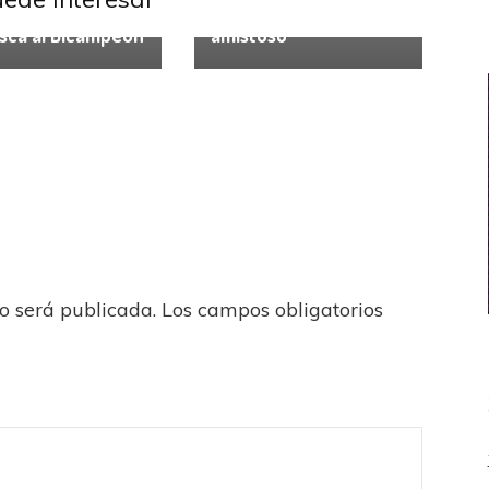
ional
incorporación y
sca al Bicampeón
amistoso
no será publicada.
Los campos obligatorios