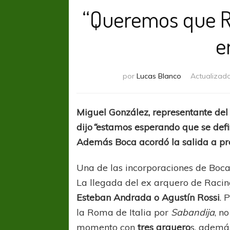
“Queremos que Ro
e
por
Lucas Blanco
Actualizad
Miguel González, representante del 
dijo
“
estamos esperando que se defin
Además Boca acordó la salida a pré
Una de las incorporaciones de Boc
La llegada del ex arquero de Racing
Esteban Andrada o Agustín Rossi
. 
la Roma de Italia por
Sabandija
, n
momento con
tres arquero
s, ademá