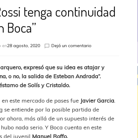
ssi tenga continuidad
n Boca”
en
o en
28 agosto, 2020
Dejá un comentario
“Queremos
que
Rossi
arquero, expresó que su idea es atajar y
tenga
a, o no, la salida de Esteban Andrada”.
continuidad
en
stamo de Solís y Cristaldo.
Boca”
a en este mercado de pases fue
Javier Garcia
.
 se entiende por la posible partida de
Por ahora, más allá de un supuesto interés de
o hubo nada serio. Y Boca cuenta en este
s del juvenil
Manuel Roffo.