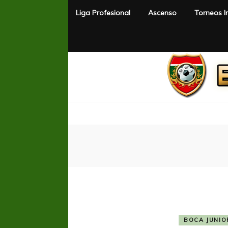
Liga Profesional
Ascenso
Torneos I
El Rincón del Fútbol
Diario digital de Fútbol
BOCA JUNIO