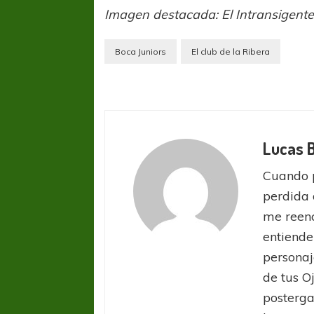
Imagen destacada: El Intransigent
Boca Juniors
El club de la Ribera
COPA SUDAMER
Lucas 
Sur De
Cuando 
perdida 
COPA SUDAMERICANA
TIGRE
A pesar de la derrota Tigre avanzó a
me reenc
Octavos de Final
entiende
personaj
de tus O
posterga