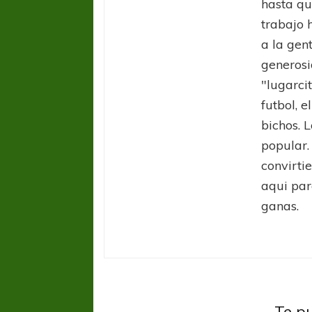
hasta qu
trabajo 
a la gen
generosi
"lugarci
futbol, e
bichos. L
popular.
convirti
aqui par
ganas.
FÚTBOL FEMENINO
FÚTBOL 
REGIONAL AMATEUR
REGIONAL
Ajustada caída de Verónica en Alejandro
Verónica jugará ante 
Boca J
Korn
Fed
Te p