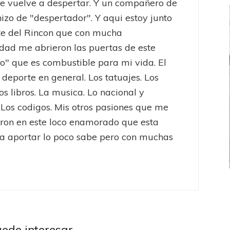
e vuelve a despertar. Y un compañero de
hizo de "despertador". Y aqui estoy junto
te del Rincon que con mucha
dad me abrieron las puertas de este
to" que es combustible para mi vida. El
l deporte en general. Los tatuajes. Los
os libros. La musica. Lo nacional y
 Los codigos. Mis otros pasiones que me
eron en este loco enamorado que esta
a aportar lo poco sabe pero con muchas
FEMENINO
FÚTBOL FEMENINO
 AMATEUR
LIGA DE LA COSTA
Liga Profesional
Estrella del Sur en el
Las campeonas festejaron ante su gente
uniors
Liga
Lesiones,
eral
uede interesar