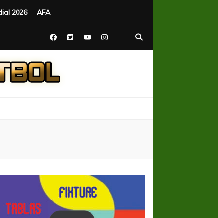
ial 2026
AFA