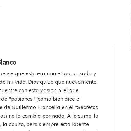
e
ICANA
LANÚS
UEFA CHAMPIONS LEAGUE
Blanco
fendido
PSG celebró el bicampeonato
pense que esto era una etapa pasada y
de mi vida, Dios quizo que nuevamente
uentre con esta pasion. Y el que
 de "pasiones" (como bien dice el
e de Guillermo Francella en el "Secretos
jos) no la cambia por nada. A lo sumo, la
, la oculta, pero siempre esta latente