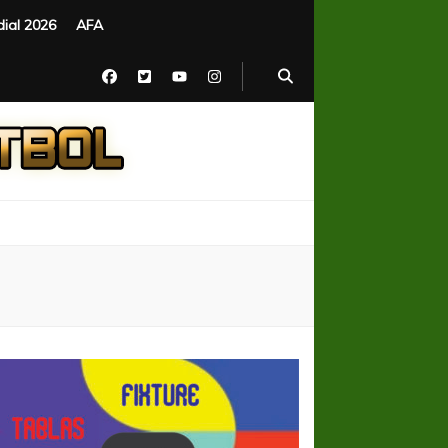
ial 2026
AFA