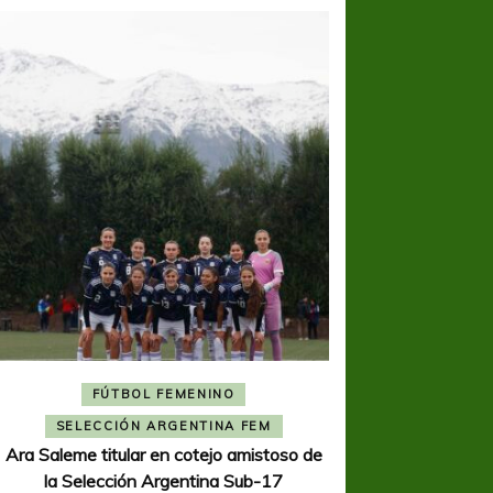
FÚTBOL FEMENINO
FÚTBOL 
SELECCIÓN ARGENTINA FEM
REGIONA
Ara Saleme titular en cotejo amistoso de
Ajustada caída de V
la Selección Argentina Sub-17
K