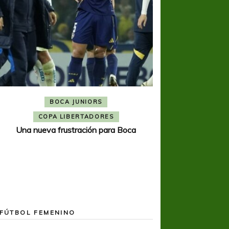
BOCA JUNIORS
COPA SUDAMER
Noche inolvida
COPA LIBERTADORES
Una nueva frustración para Boca
FÚTBOL FEMENINO