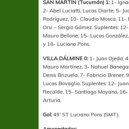
SAN MARTÍN (Tucumán) 1:
1- Ignac
2- Abel Luciatti, Lucas Diarte; 5- J
Rodríguez, 10- Claudio Mosca, 11- N
Orsi – Sergio Gómez. Suplentes: 12-
Mauro Bellone, 15- Lucas González
y 18- Luciano Pons.
VILLA DÁLMINE 0:
1- Juan Ojeda; 4
Mauro Martínez, 3- Nahuel Banegas; 
Denis Brizuela; 7- Fabricio Brener, 
Lucas Bovaglio. Suplentes: 12- Juan
Recalde, 15- Santiago Moyano, 16-
Arturia.
Gol:
49′ ST Luciano Pons (SMT).
Amonestados: