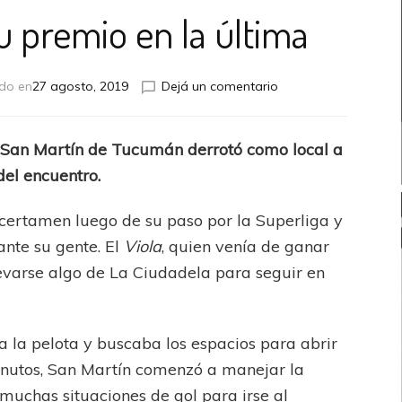
u premio en la última
en
ado en
27 agosto, 2019
Dejá un comentario
El
Santo
tuvo
, San Martín de Tucumán derrotó como local a
su
del encuentro.
premio
en
la
ertamen luego de su paso por la Superliga y
última
ante su gente. El
Viola
, quien venía de ganar
levarse algo de La Ciudadela para seguir en
ía la pelota y buscaba los espacios para abrir
minutos, San Martín comenzó a manejar la
 muchas situaciones de gol para irse al