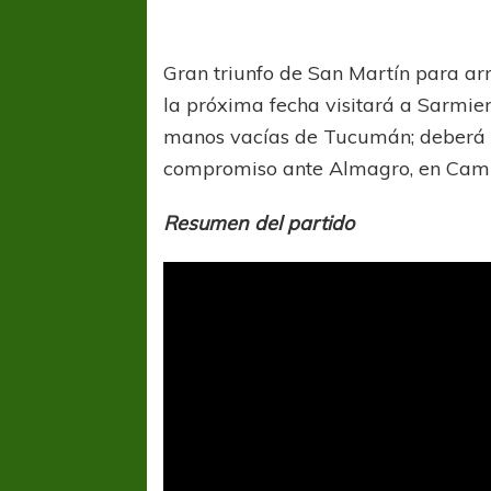
Gran triunfo de San Martín para a
la próxima fecha visitará a Sarmien
manos vacías de Tucumán; deberá de
compromiso ante Almagro, en Camp
Resumen del partido
COPA SUDAMER
Sur De
COPA SUDAMERICANA
TIGRE
A pesar de la derrota Tigre avanzó a
Octavos de Final