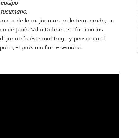
equipo
tucumano.
rrancar de la mejor manera la temporada; en
to de Junín. Villa Dálmine se fue con las
jar atrás éste mal trago y pensar en el
ana, el próximo fin de semana.
ICANA
LANÚS
UEFA CHAMPIONS LEAGUE
fendido
PSG celebró el bicampeonato