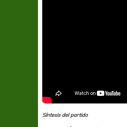
FÚTBOL FEMENINO
FÚTBOL 
REGIONAL AMATEUR
LIGA DE 
Síntesis del partido
Verónica jugará ante Estrella del Sur en el
Las campeonas feste
Federal