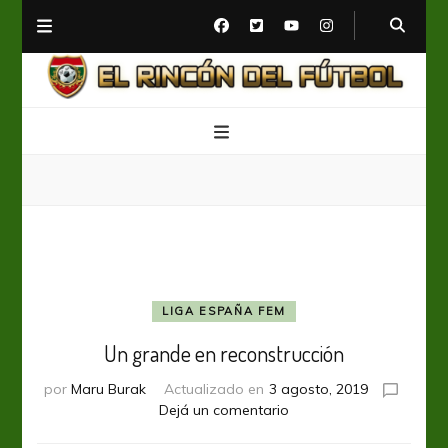
El Rincón del Fútbol
Diario digital de Fútbol
LIGA ESPAÑA FEM
Un grande en reconstrucción
por
Maru Burak
Actualizado en
3 agosto, 2019
en
Dejá un comentario
Un