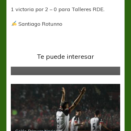
1 victoria por 2 – 0 para Talleres RDE.
Santiago Rotunno
Primera Nacional
Con Valenzuela en el Sub 23,
Barracas Central piensa en el
Te puede interesar
Pincha