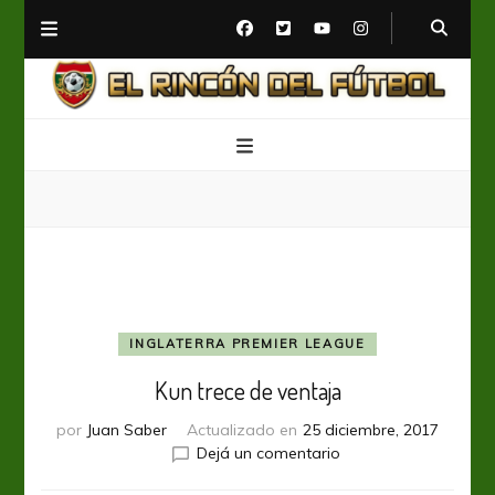
El Rincón del Fútbol
Diario digital de Fútbol
INGLATERRA PREMIER LEAGUE
Kun trece de ventaja
por
Juan Saber
Actualizado en
25 diciembre, 2017
en
Dejá un comentario
Kun