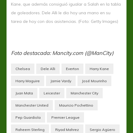
Kane, que además consiguió igualar a Salah en la tabla
de goleadores. Dele Alli le dio hoy una mano en su
tarea de hoy con dos asistencias. (Foto: Getty Images)
Foto destacada: Mancity.com (@ManCity)
Chelsea
Dele Alli
Everton
Harry Kane
Harry Maguire
Jamie Vardy
José Mourinho
Juan Mata
Leicester
Manchester City
Manchester United
Mauricio Pochettino
Pep Guardiola
Premier League
Raheem Sterling
Riyad Mahrez
Sergio Agüero