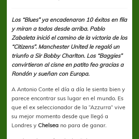
Chelsea
en
lo
Los “Blues” ya encadenaron 10 éxitos en fila
más
y miran a todos desde arriba. Pablo
alto
porque
Zabaleta inició el camino de la victoria de los
sólo
“Citizens”. Manchester United le regaló un
sabe
triunfo a Sir Bobby Charlton. Los “Baggies”
de
victorias
convirtieron al cisne en patito feo gracias a
Rondón y sueñan con Europa.
A Antonio Conte el día a día le sienta bien y
parece encontrar sus lugar en el mundo. Es
que el ex seleccionador de la “Azzurra” vive
su mejor momento desde que llegó a
Londres y
Chelsea
no para de ganar.