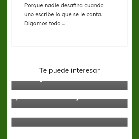
Porque nadie desafina cuando
uno escribe lo que se le canta.
Digamos todo ...
Inglaterra Premier League
Te puede interesar
Un Derby descolorido
Inglaterra Premier League
Chelsea empató con Swansea y no
pudo alcanzar al City
Inglaterra Premier League
FA Cup: Mas que Urracas, son
Palomas sin rumbo