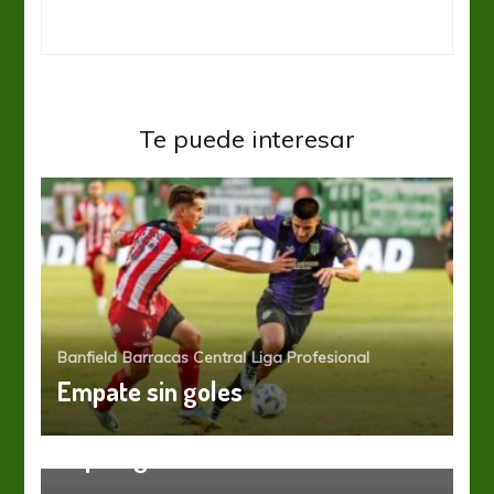
Te puede interesar
Banfield
Barracas Central
Liga Profesional
Empate sin goles
Arsenal
Liga Profesional
El fixture de Arsenal en la
Superliga 2019/2020
Boca Juniors
Liga Profesional
“Me quiero retirar con esta