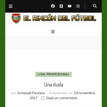
El Rincón del Fútbol
Diario digital de Fútbol
LIGA PROFESIONAL
Una duda
por
Emanuel Pereyra
Actualizado en
19 noviembre,
en
2017
Dejá un comentario
Una