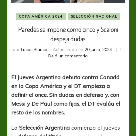
COPA AMÉRICA 2024
SELECCIÓN NACIONAL
Paredes se impone como cinco y Scaloni
despeja dudas
por
Lucas Blanco
Actualizado en
20 junio, 2024
en
Dejá un comentario
Paredes
se
impone
El jueves Argentina debuta contra Canadá
como
en la Copa América y el DT empieza a
cinco
y
definir el once. Sin dudas en defensa y, con
Scaloni
Messi y De Paul como fijas, el DT evalúa el
despeja
resto de los nombres.
dudas
La
Selección Argentina
comienza el jueves