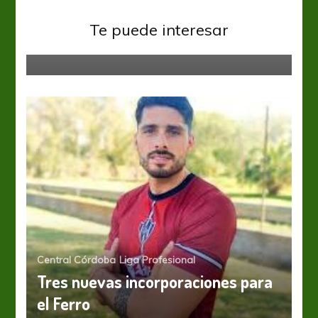
Boca Juniors
Liga Profesional
A San Juan, con la obligación de
Te puede interesar
sumar
Central Córdoba
Liga Profesional
Tres nuevas incorporaciones para
el Ferro
Lanús
Liga Profesional