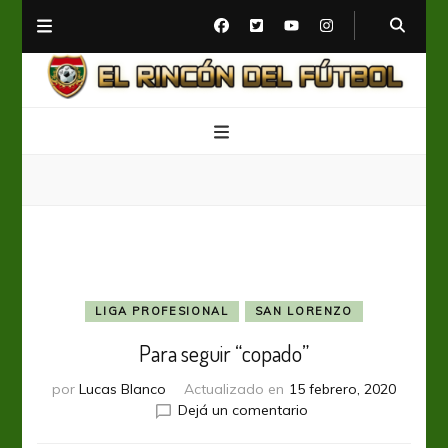
El Rincón del Fútbol
Diario digital de Fútbol
LIGA PROFESIONAL
SAN LORENZO
Para seguir “copado”
por
Lucas Blanco
Actualizado en
15 febrero, 2020
en
Dejá un comentario
Para