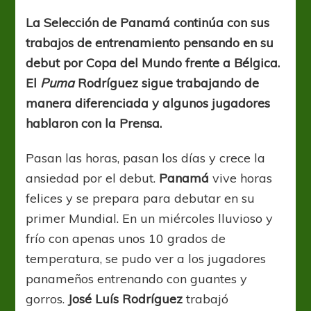
entre
el
La Selección de Panamá continúa con sus
frío
trabajos de entrenamiento pensando en su
y
la
debut por Copa del Mundo frente a Bélgica.
ansiedad
El
Puma
Rodríguez sigue trabajando de
del
manera diferenciada y algunos jugadores
debut
hablaron con la Prensa.
Pasan las horas, pasan los días y crece la
ansiedad por el debut.
Panamá
vive horas
felices y se prepara para debutar en su
primer Mundial. En un miércoles lluvioso y
frío con apenas unos 10 grados de
temperatura, se pudo ver a los jugadores
panameños entrenando con guantes y
gorros.
José Luís Rodríguez
trabajó