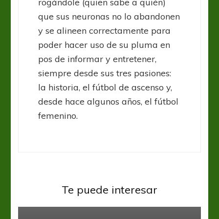
rogándole (quien sabe a quién)
que sus neuronas no lo abandonen
y se alineen correctamente para
poder hacer uso de su pluma en
pos de informar y entretener,
siempre desde sus tres pasiones:
la historia, el fútbol de ascenso y,
desde hace algunos años, el fútbol
femenino.
Sin categoría
Sebastián Bertoli: “Que no nos
quieran entregar el padrón es una
Te puede interesar
señal de alerta”
Sin categoría
Noruega fue demasiado para