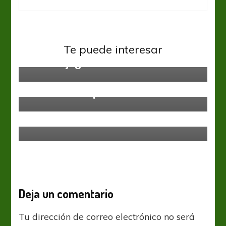
Sin categoría
Te puede interesar
Mismos jugadores, distinta cabeza
Sin categoría
Palmeiras ganó, pero sigue
contaminado por la mala onda
Sin categoría
Semifinales
Deja un comentario
Tu dirección de correo electrónico no será