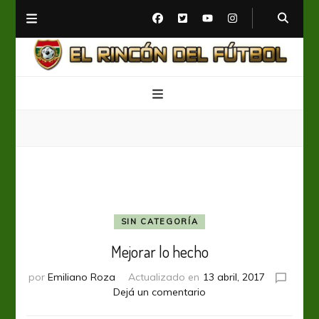
El Rincón del Fútbol
Diario digital de Fútbol
SIN CATEGORÍA
Mejorar lo hecho
por
Emiliano Roza
Actualizado en
13 abril, 2017
en
Dejá un comentario
Mejorar