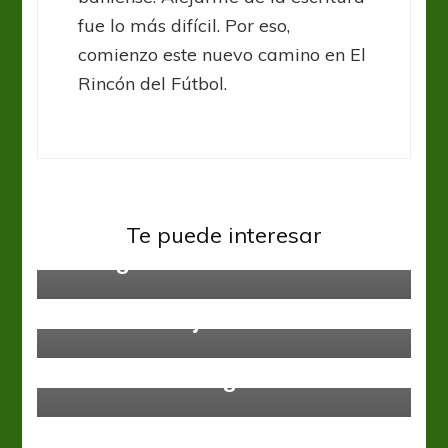
fue lo más difícil. Por eso,
comienzo este nuevo camino en El
Rincón del Fútbol.
Sin categoría
Te puede interesar
Posterga el inicio
Sin categoría
Vuelve el conejito
Sin categoría
Con dos partidos aplazados, inicia
la fecha 6 de la Liga Colombiana