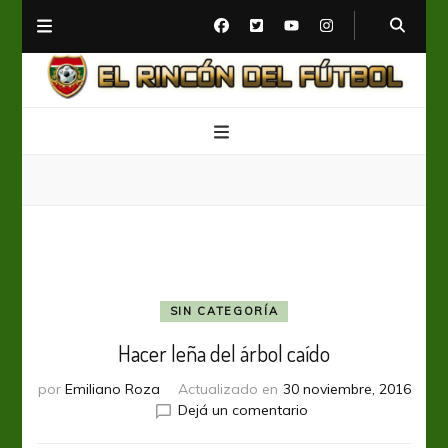
El Rincón del Fútbol
Diario digital de Fútbol
SIN CATEGORÍA
Hacer leña del árbol caído
por
Emiliano Roza
Actualizado en
30 noviembre, 2016
en
Dejá un comentario
Hacer