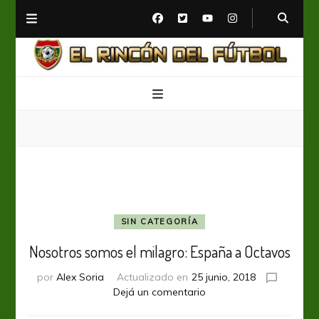
El Rincón del Fútbol
Diario digital de Fútbol
SIN CATEGORÍA
Nosotros somos el milagro: España a Octavos
por
Alex Soria
Actualizado en
25 junio, 2018
en
Dejá un comentario
Nosotros