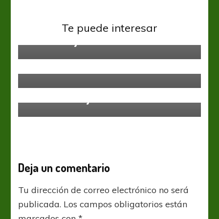
Sin categoría
Te puede interesar
Éxodo sanjuanino
Sin categoría
Los que no fueron, y los que
todavía se ilusionan
Sin categoría
La ilusión viaja a Córdoba
Deja un comentario
Tu dirección de correo electrónico no será
publicada.
Los campos obligatorios están
marcados con
*