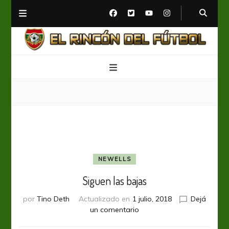
El Rincón del Fútbol
Diario digital de Fútbol
NEWELLS
Siguen las bajas
por
Tino Deth
Actualizado en
1 julio, 2018
Dejá
en
un comentario
Siguen