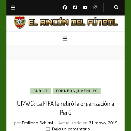
El Rincón del Fútbol
Diario digital de Fútbol
SUB 17
TORNEOS JUVENILES
U17WC: La FIFA le retiró la organización a
Perú
por
Emiliano Schiavi
Actualizado en
31 mayo, 2019
en
Dejá un comentario