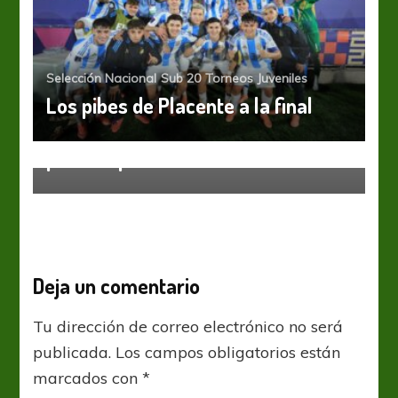
Selección Nacional
Sub 20
Torneos Juveniles
Los pibes de Placente a la final
Sub 17
Torneos Juveniles
El Sudamericano Sub 17 inició a
puro empate
Deja un comentario
Tu dirección de correo electrónico no será
publicada.
Los campos obligatorios están
marcados con
*