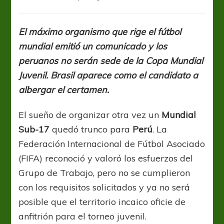
U17WC:
La
FIFA
El máximo organismo que rige el fútbol
le
mundial emitió un comunicado y los
retiró
la
peruanos no serán sede de la Copa Mundial
organización
Juvenil. Brasil aparece como el candidato a
a
albergar el certamen.
Perú
El sueño de organizar otra vez un
Mundial
Sub-17
quedó trunco para
Perú
. La
Federación Internacional de Fútbol Asociado
(FIFA) reconoció y valoró los esfuerzos del
Grupo de Trabajo, pero no se cumplieron
con los requisitos solicitados y ya no será
posible que el territorio incaico oficie de
anfitrión para el torneo juvenil.