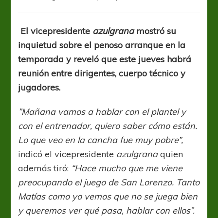
Marcelo
Tinelli:
“Estoy
El vicepresidente
azulgrana
mostró su
muy
inquietud sobre el penoso arranque en la
preocupado
por
temporada y reveló que este jueves habrá
el
reunión entre dirigentes, cuerpo técnico y
presente
jugadores.
de
San
Lorenzo”
”Mañana vamos a hablar con el plantel y
con el entrenador, quiero saber cómo están.
Lo que veo en la cancha fue muy pobre”,
indicó el vicepresidente
azulgrana
quien
además tiró:
“Hace mucho que me viene
preocupando el juego de San Lorenzo. Tanto
Matías como yo vemos que no se juega bien
y queremos ver qué pasa, hablar con ellos”.