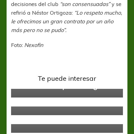
decisiones del club
“son consensuadas”
y se
refirió a Néstor Ortigoza:
“Lo respeto mucho,
le ofrecimos un gran contrato por un año
más pero no se pudo”.
Foto:
Nexofin
Copa Libertadores
San Lorenzo
Torneos
Internacionales
Te puede interesar
San Lorenzo va por el milagro
Liga Profesional
San Lorenzo
Sebastián Blanco, el deseo de Pizzi
San Lorenzo
Para cortar la racha, para cerrar el
año