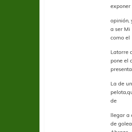
exponer
opinión,
a ser Mi
como el
Latorre 
pone el 
presenta
La de un
pelota,q
de
FÚTBOL FEMENINO
FÚTBOL 
llegar a
REGIONAL AMATEUR
REGIONAL
Ajustada caída de Verónica en Alejandro
Verónica jugará ante 
de golea
Korn
Fed