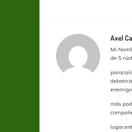
Axel Ca
Mi Nombr
de 5 rús
paracaíd
debatir,
enemig
más pode
compañe
lugar,en