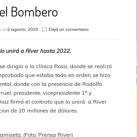
 el Bombero
en
o en
2 agosto, 2019
Dejá un comentario
Llegó
el
Bombero
lo unirá a River hasta 2022.
e dirigio a la clínica Rossi, donde se realizó
omprobado que estaba todo en orden, se hizo
ental, donde con la presencia de Rodolfo
arruel, presidente, vicepresidente 1° y
iaz firmó el contrato que lo unirá a River
cion de 20 millones de dólares.
camiseta. (Foto: Prensa River)