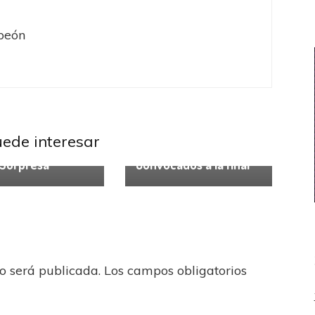
peón
uede interesar
late
River Plate
 Sorpresa
Convocados a la final
no será publicada.
Los campos obligatorios