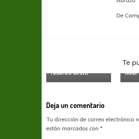
Abrazo
De Cam
River Plate
Te p
River P
River transfirió a
Federico Girotti
River
Deja un comentario
Tu dirección de correo electrónico 
están marcados con
*