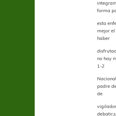
integram
forma p
esta enf
mejor el 
haber
disfruta
COPA SUDAMER
no hay m
Sur De
1-2
COPA SUDAMERICANA
TIGRE
Nacional
A pesar de la derrota Tigre avanzó a
Octavos de Final
padre de
de
vigilado
debatir,