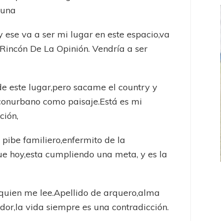
 una
 y ese va a ser mi lugar en este espacio,va
 Rincón De La Opinión. Vendría a ser
de este lugar,pero sacame el country y
conurbano como paisaje.Está es mi
ción,
 pibe familiero,enfermito de la
ue hoy,esta cumpliendo una meta, y es la
FEMENINO
FÚTBOL FEMENINO
 quien me lee.Apellido de arquero,alma
 AMATEUR
LIGA DE LA COSTA
Estrella del Sur en el
Las campeonas festejaron ante su gente
dor,la vida siempre es una contradicción.
eral