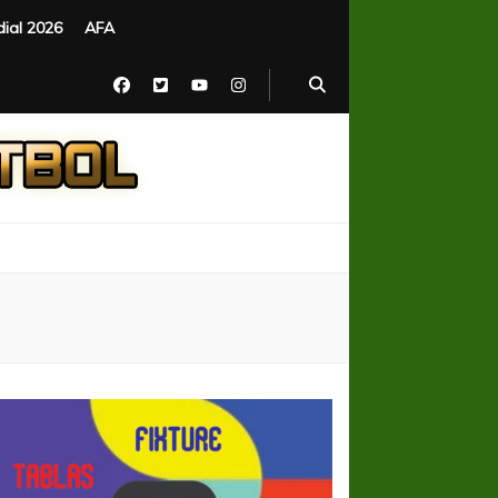
ial 2026
AFA