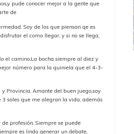
os,y pude conocer mejor a la gente que
arte de
ermedad. Soy de los que piensan qe es
disfrutar el como llegar, y si no se llega,
do el camino.La bocha siempre al diez y
ICANA
LANÚS
UEFA CHAMPIONS LEAGUE
ejor número para la quiniela que el 4-3-
fendido
PSG celebró el bicampeonato
 y Provincia. Amante del buen juego,soy
 3 soles que me alegran la vida, además
r de profesión. Siempre se puede
siempre es lindo generar un debate,