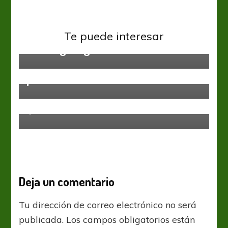
Francia Ligue 1
Ligue1: Ganaron los 3 de arriba y
Te puede interesar
todo sigue igual
Francia Ligue 1
Ligue 1: Resultados iguales,
partidos distintos
Francia Ligue 1
Ligue 1: Regreso con el “Status
Quo” inalterable
Deja un comentario
Tu dirección de correo electrónico no será
publicada.
Los campos obligatorios están