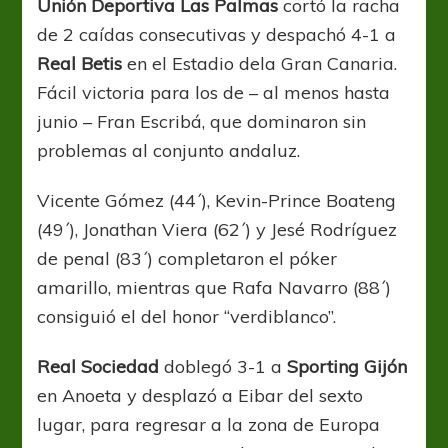
Unión Deportiva Las Palmas
cortó la racha
de 2 caídas consecutivas y despachó 4-1 a
Real Betis
en el Estadio dela Gran Canaria.
Fácil victoria para los de – al menos hasta
junio – Fran Escribá, que dominaron sin
problemas al conjunto andaluz.
Vicente Gómez (44´), Kevin-Prince Boateng
(49´), Jonathan Viera (62´) y Jesé Rodríguez
de penal (83´) completaron el póker
amarillo, mientras que Rafa Navarro (88´)
consiguió el del honor “verdiblanco”.
Real Sociedad
doblegó 3-1 a
Sporting Gijón
en Anoeta y desplazó a Eibar del sexto
lugar, para regresar a la zona de Europa