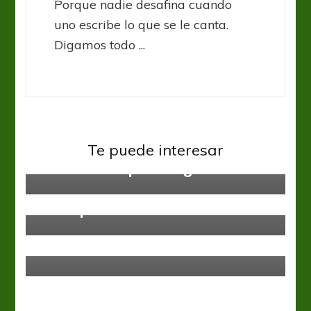
Porque nadie desafina cuando
uno escribe lo que se le canta.
Digamos todo ...
Liga Española
La Liga: Messi frotó la lámpara y
Te puede interesar
Barcelona no para de ganar
Liga Española
La Liga: Valencia ganó y se aleja
de los problemas
Liga Española
Efemérides 23 Abril