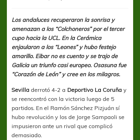
La
Liga:
Sevilla
Los andaluces recuperaron la sonrisa y
volvió
amenazan a los “Colchoneros” por el tercer
al
triunfo
cupo hacia la UCL. En la Cerámica
y
enjaularon a los “Leones” y hubo festejo
lucha
amarillo. Eibar no es cuento y se trajo de
por
el
Galicia un triunfo casi europeo. Osasuna fue
tercer
“Corazón de León” y cree en los milagros.
lugar
Sevilla
derrotó 4-2 a
Deportivo La Coruña
y
se reencontró con la victoria luego de 5
partidos. En el Ramón Sánchez Pizjuán sí
hubo revolución y los de Jorge Sampaoli se
impusieron ante un rival que complicó
demasiado.