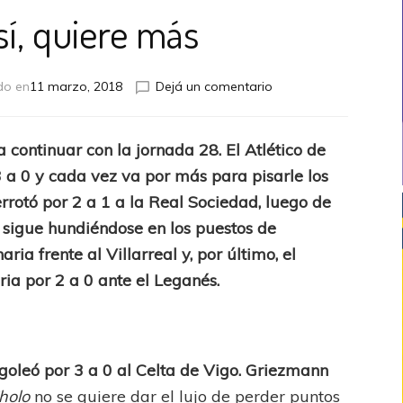
sí, quiere más
en
do en
11 marzo, 2018
Dejá un comentario
Quiere,
sí,
quiere
 continuar con la jornada 28. El Atlético de
más
 a 0 y cada vez va por más para pisarle los
errotó por 2 a 1 a la Real Sociedad, luego de
s sigue hundiéndose en los puestos de
ia frente al Villarreal y, por último, el
oria por 2 a 0 ante el Leganés.
goleó por 3 a 0 al Celta de Vigo. Griezmann
holo
no se quiere dar el lujo de perder puntos