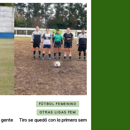
FÚTBOL FEMENINO
FÚTBOL 
OTRAS LIGAS FEM
OTRAS L
Tiro se quedó con la primera semifinal
Tiro Federal sacó el 
del Torne