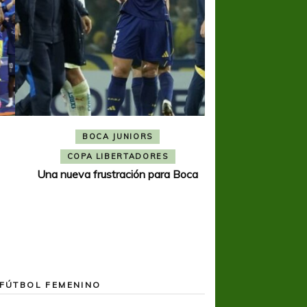
BOCA JUNIORS
COPA SUDAMER
Noche inolvida
COPA LIBERTADORES
Una nueva frustración para Boca
FÚTBOL FEMENINO