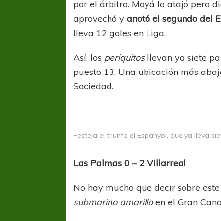
por el árbitro. Moyá lo atajó pero di
aprovechó y
anotó el segundo del 
lleva 12 goles en Liga.
Así, los
periquitos
llevan ya siete pa
puesto 13. Una ubicación más abajo 
Sociedad.
Festeja el triunfo el Espanyol, que ya lleva 
Las Palmas 0 – 2 Villarreal
FÚTBOL FEMENINO
FÚTBOL 
No hay mucho que decir sobre este p
REGIONAL AMATEUR
REGIONAL
submarino amarillo
en el Gran Canar
Ajustada caída de Verónica en Alejandro
Verónica jugará ante 
Korn
Fed