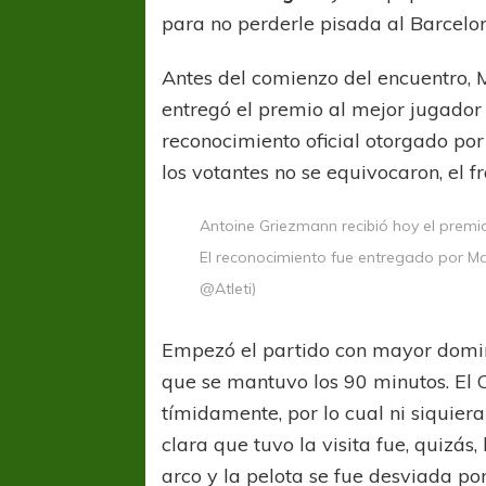
para no perderle pisada al Barcelo
Antes del comienzo del encuentro, M
entregó el premio al mejor jugador
reconocimiento oficial otorgado po
los votantes no se equivocaron, el 
Antoine Griezmann recibió hoy el premi
El reconocimiento fue entregado por Man
@Atleti)
Empezó el partido con mayor domini
que se mantuvo los 90 minutos. El Ce
tímidamente, por lo cual ni siquier
clara que tuvo la visita fue, quizás
arco y la pelota se fue desviada por