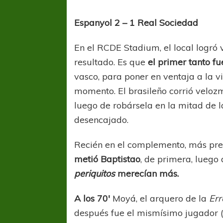
Espanyol 2 – 1 Real Sociedad
En el RCDE Stadium, el local logró 
resultado. Es que
el primer tanto f
vasco, para poner en ventaja a la v
momento. El brasileño corrió veloz
COPA SUDAMER
luego de robársela en la mitad de 
Sur De
desencajado.
COPA SUDAMERICANA
TIGRE
Recién en el complemento, más pr
A pesar de la derrota Tigre avanzó a
metió Baptistao
, de primera, luego
Octavos de Final
periquitos
merecían más.
A los 70′
Moyá, el arquero de la
Err
después fue el mismísimo jugador 