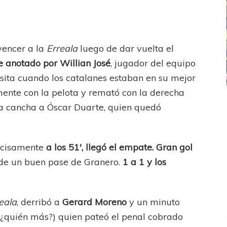
vencer a la
Erreala
luego de dar vuelta el
ue anotado por Willian José
, jugador del equipo
isita cuando los catalanes estaban en su mejor
mente con la pelota y remató con la derecha
ICANA
LANÚS
UEFA CHAMPIONS LEAGUE
la cancha a Óscar Duarte, quien quedó
fendido
PSG celebró el bicampeonato
ecisamente
a los 51′, llegó el empate. Gran gol
 de un buen pase de Granero.
1 a 1 y los
eala
, derribó a
Gerard Moreno
y un minuto
(¿quién más?) quien pateó el penal cobrado