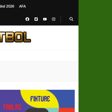
ial 2026
AFA