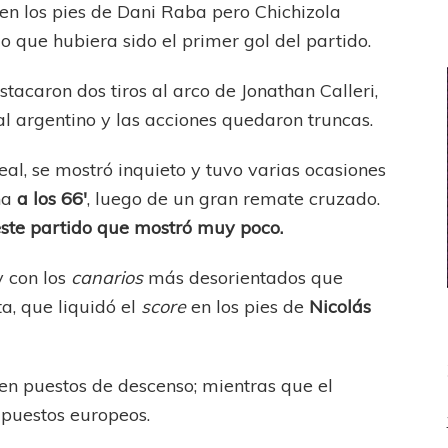
al en los pies de Dani Raba pero Chichizola
o que hubiera sido el primer gol del partido.
tacaron dos tiros al arco de Jonathan Calleri,
 al argentino y las acciones quedaron truncas.
rreal, se mostró inquieto y tuvo varias ocasiones
na
a los 66′
, luego de un gran remate cruzado.
 este partido que mostró muy poco.
y con los
canarios
más desorientados que
ta, que liquidó el
score
en los pies de
Nicolás
 en puestos de descenso; mientras que el
e puestos europeos.