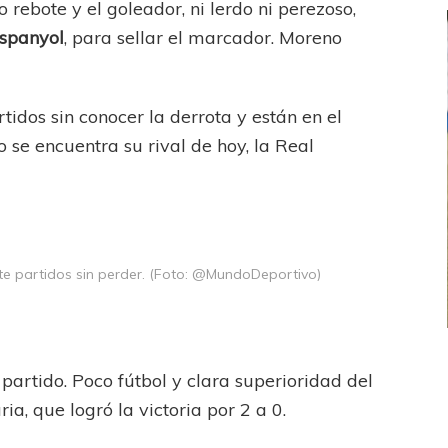
o rebote y el goleador, ni lerdo ni perezoso,
Espanyol
, para sellar el marcador. Moreno
rtidos sin conocer la derrota y están en el
se encuentra su rival de hoy, la Real
siete partidos sin perder. (Foto: @MundoDeportivo)
FEMENINO
FÚTBOL FEMENINO
artido. Poco fútbol y clara superioridad del
 AMATEUR
LIGA DE LA COSTA
ia, que logró la victoria por 2 a 0.
Estrella del Sur en el
Las campeonas festejaron ante su gente
eral