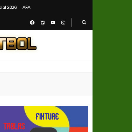
ial 2026
AFA