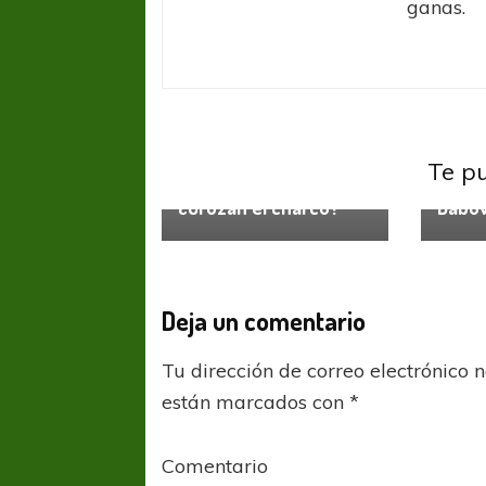
ganas.
San L
Te p
San Lorenzo
San L
¿Cruzan el charco?
Dabo
Deja un comentario
Tu dirección de correo electrónico 
FÚTBOL FEMENINO
FÚTBOL 
están marcados con
*
REGIONAL AMATEUR
REGIONAL
Ajustada caída de Verónica en Alejandro
Verónica jugará ante 
Comentario
Korn
Fed