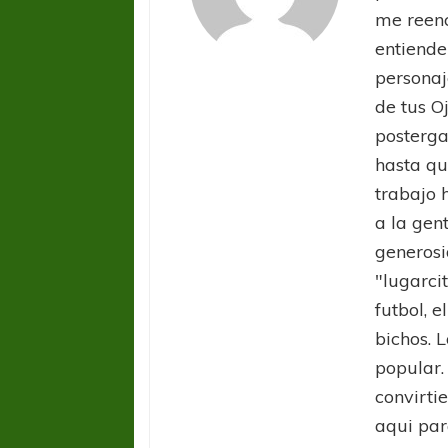
me reenc
entiende
personaj
de tus O
posterga
hasta qu
trabajo 
COPA SUDAMER
a la gen
Sur De
generosi
"lugarci
COPA SUDAMERICANA
TIGRE
A pesar de la derrota Tigre avanzó a
futbol, e
Octavos de Final
bichos. L
popular.
convirti
aqui par