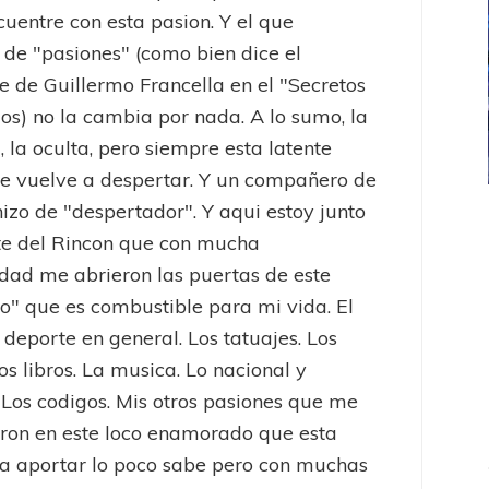
uentre con esta pasion. Y el que
 de "pasiones" (como bien dice el
e de Guillermo Francella en el "Secretos
jos) no la cambia por nada. A lo sumo, la
, la oculta, pero siempre esta latente
e vuelve a despertar. Y un compañero de
hizo de "despertador". Y aqui estoy junto
ICANA
LANÚS
UEFA CHAMPIONS LEAGUE
te del Rincon que con mucha
fendido
PSG celebró el bicampeonato
dad me abrieron las puertas de este
to" que es combustible para mi vida. El
l deporte en general. Los tatuajes. Los
os libros. La musica. Lo nacional y
 Los codigos. Mis otros pasiones que me
eron en este loco enamorado que esta
a aportar lo poco sabe pero con muchas