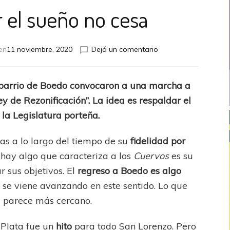
r el sueño no cesa
en
en
11 noviembre, 2020
Dejá un comentario
La
lucha
por
l barrio de Boedo convocaron a una marcha a
el
ey de Rezonificación”. La idea es respaldar el
sueño
no
la Legislatura porteña.
cesa
as a lo largo del tiempo de su
fidelidad por
i hay algo que caracteriza a los
Cuervos
es su
r sus objetivos. El
regreso a Boedo es algo
 se viene avanzando en este sentido. Lo que
a parece más cercano.
 Plata fue un
hito
para todo San Lorenzo. Pero