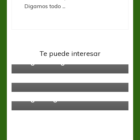
Digamos todo ...
Liga Española
Te puede interesar
La Liga: Domingol
Liga Española
Ligas del mundo
Bienvenidos a la cima
Liga Española
La Liga: Juegos mentales