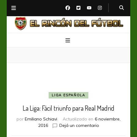
El Rincón del Fútbol
Diario digital de Fútbol
LIGA ESPAÑOLA
La Liga: Fácil triunfo para Real Madrid
por
Emiliano Schiavi
Actualizado en
6 noviembre,
en
2016
Dejá un comentario
La