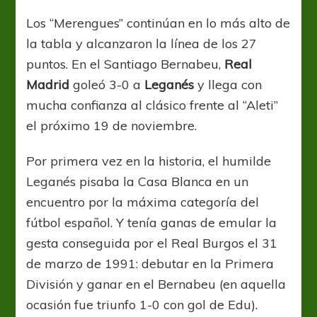
Liga:
Fácil
Los “Merengues” continúan en lo más alto de
triunfo
la tabla y alcanzaron la línea de los 27
para
Real
puntos. En el Santiago Bernabeu,
Real
Madrid
Madrid
goleó 3-0 a
Leganés
y llega con
mucha confianza al clásico frente al “Aleti”
el próximo 19 de noviembre.
Por primera vez en la historia, el humilde
Leganés pisaba la Casa Blanca en un
encuentro por la máxima categoría del
fútbol español. Y tenía ganas de emular la
gesta conseguida por el Real Burgos el 31
de marzo de 1991: debutar en la Primera
División y ganar en el Bernabeu (en aquella
ocasión fue triunfo 1-0 con gol de Edu).