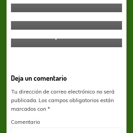
Efemérides del 22 de febrero
Banfield
Liga Profesional
Vientos de cambios
Gimnasia y Esgrima LP
Liga Profesional
Sábado sin súper acción
Deja un comentario
Tu dirección de correo electrónico no será
publicada.
Los campos obligatorios están
marcados con
*
Comentario