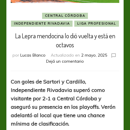
CENTRAL CÓRDOBA
INDEPENDIENTE RIVADAVIA
LIGA PROFESIONAL
La Lepra mendocina lo dió vuelta y está en
octavos
por
Lucas Blanco
Actualizado en
2 mayo, 2025
en
Dejá un comentario
La
Lepra
mendocina
Con goles de Sartori y Cardillo,
lo
Independiente Rivadavia superó como
dió
vuelta
visitante por 2-1 a Central Córdoba y
y
aseguró su presencia en los playoffs. Verón
está
adelantó al local que tiene una chance
en
octavos
mínima de clasificación.