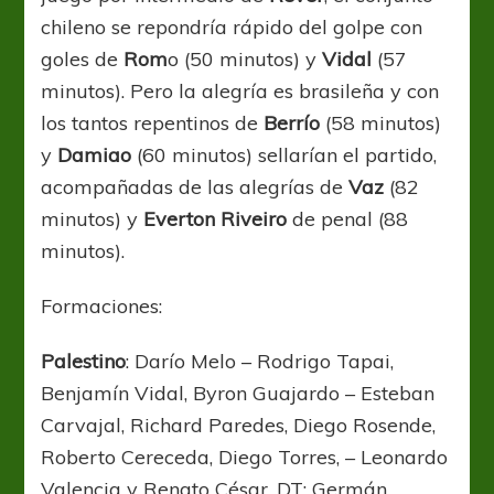
chileno se repondría rápido del golpe con
goles de
Rom
o (50 minutos) y
Vidal
(57
minutos). Pero la alegría es brasileña y con
los tantos repentinos de
Berrío
(58 minutos)
y
Damiao
(60 minutos) sellarían el partido,
acompañadas de las alegrías de
Vaz
(82
minutos) y
Everton Riveiro
de penal (88
minutos).
Formaciones:
Palestino
: Darío Melo – Rodrigo Tapai,
Benjamín Vidal, Byron Guajardo – Esteban
Carvajal, Richard Paredes, Diego Rosende,
Roberto Cereceda, Diego Torres, – Leonardo
Valencia y Renato César. DT: Germán