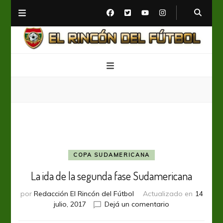
El Rincón del Fútbol
Diario digital de Fútbol
COPA SUDAMERICANA
La ida de la segunda fase Sudamericana
por
Redacción El Rincón del Fútbol
Actualizado en
14
en
julio, 2017
Dejá un comentario
La