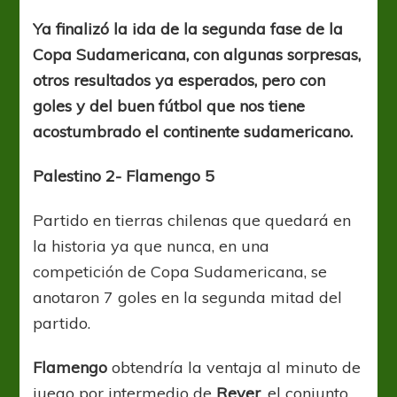
ida
de
Ya finalizó la ida de la segunda fase de la
la
Copa Sudamericana, con algunas sorpresas,
segunda
fase
otros resultados ya esperados, pero con
Sudamericana
goles y del buen fútbol que nos tiene
acostumbrado el continente sudamericano.
Palestino 2- Flamengo 5
Partido en tierras chilenas que quedará en
la historia ya que nunca, en una
competición de Copa Sudamericana, se
anotaron 7 goles en la segunda mitad del
partido.
Flamengo
obtendría la ventaja al minuto de
juego por intermedio de
Rever
, el conjunto