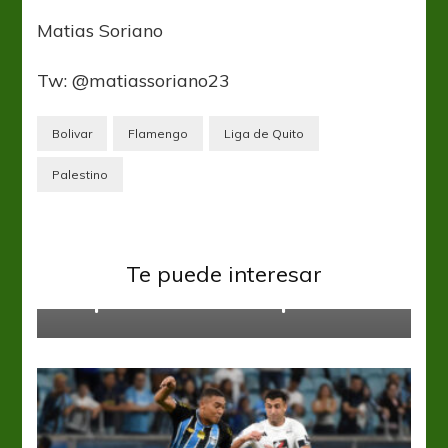
Matias Soriano
Tw: @matiassoriano23
Bolivar
Flamengo
Liga de Quito
Palestino
Copa Sudamericana
Independiente
Te puede interesar
Con paso firme en la Copa