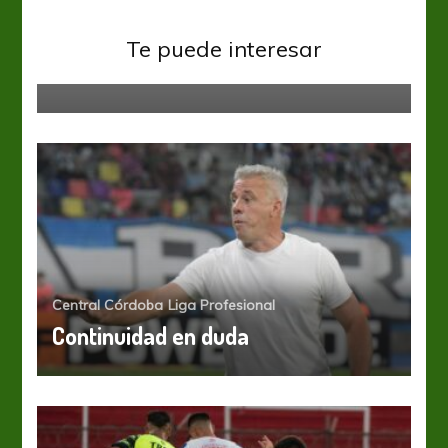
Liga Profesional
Unión
Te puede interesar
De la cabeza
Central Córdoba
Liga Profesional
Continuidad en duda