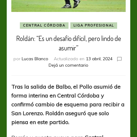
CENTRAL CÓRDOBA
LIGA PROFESIONAL
Roldán: “Es un desafío difícil, pero lindo de
asumir”
por
Lucas Blanco
Actualizado en
13 abril, 2024
en
Dejá un comentario
Roldán:
“Es
un
Tras la salida de Balbo, el Pollo asumió de
desafío
forma interina en Central Córdoba y
difícil,
pero
confirmó cambio de esquema para recibir a
lindo
San Lorenzo. Roldán aseguró que solo
de
piensa en este partido.
asumir”