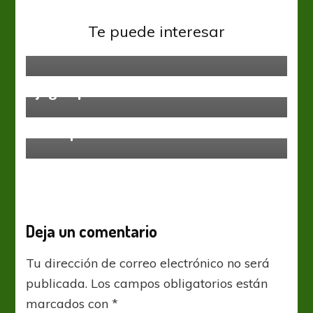
Liga Profesional
Vélez Sarsfield
Te puede interesar
Gerónimo Poblete rumbo a Ucrania
Liga Profesional
Vuoso: “Yo nunca cobré nada,
jugué por la camiseta”
Independiente
Recuperar en Santa Fe
Deja un comentario
Tu dirección de correo electrónico no será
publicada.
Los campos obligatorios están
marcados con
*