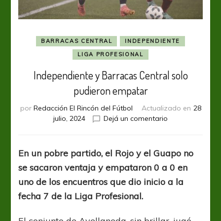
BARRACAS CENTRAL
INDEPENDIENTE
LIGA PROFESIONAL
Independiente y Barracas Central solo
pudieron empatar
por
Redacción El Rincón del Fútbol
Actualizado en
28
en
julio, 2024
Dejá un comentario
Independiente
y
Barracas
En un pobre partido, el Rojo y el Guapo no
Central
se sacaron ventaja y empataron 0 a 0 en
solo
pudieron
uno de los encuentros que dio inicio a la
empatar
fecha 7 de la Liga Profesional.
El conjunto de Avellaneda, sin brillar, jugó