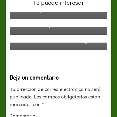
Lanús
Liga Profesional
Te puede interesar
Un triunfo por lado
Gimnasia y Esgrima LP
Liga Profesional
Sábado sin súper acción
Liga Profesional
Patronato suma a Franco Leys
Deja un comentario
Tu dirección de correo electrónico no será
publicada.
Los campos obligatorios están
marcados con
*
Comentario