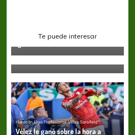
AFA
Huracán
Primera Nacional
Huracán adhiere a la deuda por
Te puede interesar
Ignacio Pussetto a Rafaela
Copa Sudamericana
Jueves sudamericano
Huracán
Liga Profesional
Vélez Sarsfield
Vélez le ganó sobre la hora a