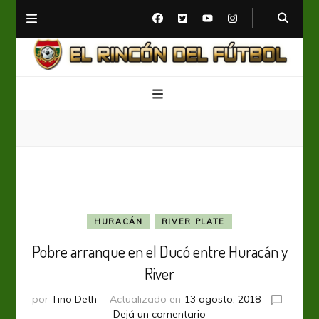
El Rincón del Fútbol
Diario digital de Fútbol
HURACÁN
RIVER PLATE
Pobre arranque en el Ducó entre Huracán y
River
por
Tino Deth
Actualizado en
13 agosto, 2018
en
Dejá un comentario