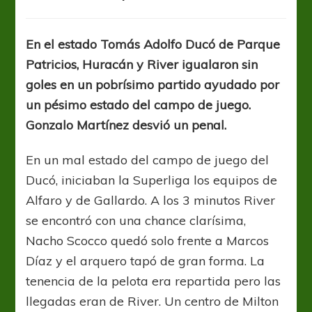
Pobre
arranque
en
En el estado Tomás Adolfo Ducó de Parque
el
Patricios, Huracán y River igualaron sin
Ducó
entre
goles en un pobrísimo partido ayudado por
Huracán
un pésimo estado del campo de juego.
y
Gonzalo Martínez desvió un penal.
River
En un mal estado del campo de juego del
Ducó, iniciaban la Superliga los equipos de
Alfaro y de Gallardo. A los 3 minutos River
se encontró con una chance clarísima,
Nacho Scocco quedó solo frente a Marcos
Díaz y el arquero tapó de gran forma. La
tenencia de la pelota era repartida pero las
llegadas eran de River. Un centro de Milton