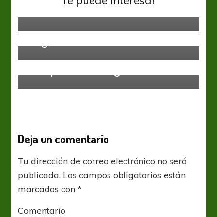
Te puede interesar
Enzo con descanso
Godoy Cruz
Huracán
Liga Profesional
Huracán y Godoy Cruz igualaron
sin goles
River Plate
Te esperamos, Jorge
Deja un comentario
Tu dirección de correo electrónico no será
publicada.
Los campos obligatorios están
marcados con
*
Comentario