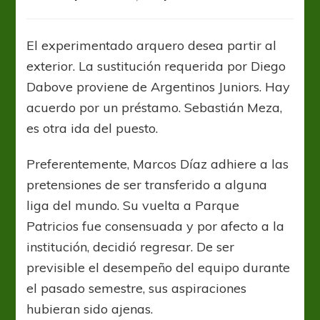
Huracán
reemplaza
a
El experimentado arquero desea partir al
Marcos
exterior. La sustitución requerida por Diego
Díaz
con
Dabove proviene de Argentinos Juniors. Hay
Lucas
acuerdo por un préstamo. Sebastián Meza,
Chávez
es otra ida del puesto.
Preferentemente, Marcos Díaz adhiere a las
pretensiones de ser transferido a alguna
liga del mundo. Su vuelta a Parque
Patricios fue consensuada y por afecto a la
institución, decidió regresar. De ser
previsible el desempeño del equipo durante
el pasado semestre, sus aspiraciones
hubieran sido ajenas.