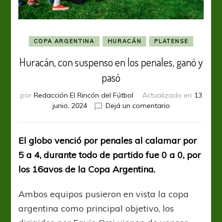
COPA ARGENTINA
HURACÁN
PLATENSE
Huracán, con suspenso en los penales, ganó y
pasó
por
Redacción El Rincón del Fútbol
Actualizado en
13
en
junio, 2024
Dejá un comentario
Huracán,
con
suspenso
El globo venció por penales al calamar por
en
5 a 4, durante todo de partido fue 0 a 0, por
los
penales,
los 16avos de la Copa Argentina.
ganó
y
Ambos equipos pusieron en vista la copa
pasó
argentina como principal objetivo, los