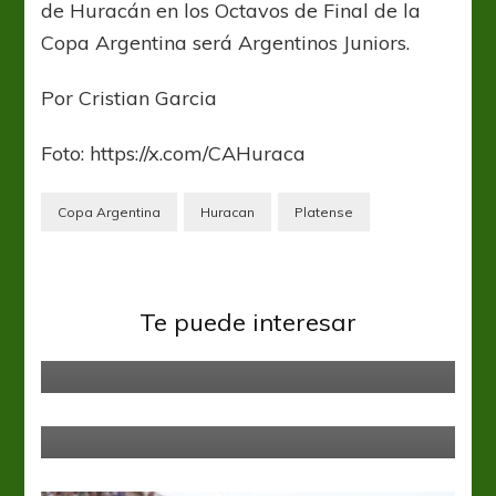
de Huracán en los Octavos de Final de la
Copa Argentina será Argentinos Juniors.
Por Cristian Garcia
Foto: https://x.com/CAHuraca
Copa Argentina
Huracan
Platense
Copa Argentina
Newells
Aldosivi no pudo ante Newell’s en
Te puede interesar
San Nicolás
Colón
Copa Argentina
San Lorenzo
Un verdadero Ciclón