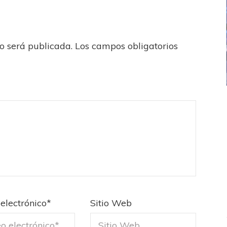
no será publicada.
Los campos obligatorios
ICANA
LANÚS
UEFA CHAMPIONS LEAGUE
fendido
PSG celebró el bicampeonato
electrónico
*
Sitio Web