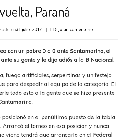
 vuelta, Paraná
en
izado en
31 julio, 2017
Dejá un comentario
Hasta
la
vuelta,
neo con un pobre 0 a 0 ante Santamarina, el
Paraná
ante su gente y le dijo adiós a la B Nacional.
a, fuego artificiales, serpentinas y un festejo
ue para despedir al equipo de la categoría. El
rle todo esto a la gente que se hizo presente
antamarina
.
 posicionó en el penúltimo puesto de la tabla
. Arrancó el torneo en esa posición y nunca
que viene tendrá que arrancarlo en el
Federal