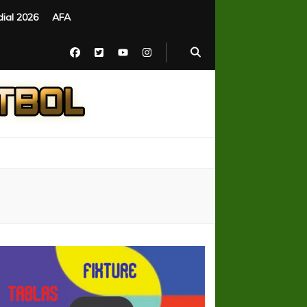
ial 2026
AFA