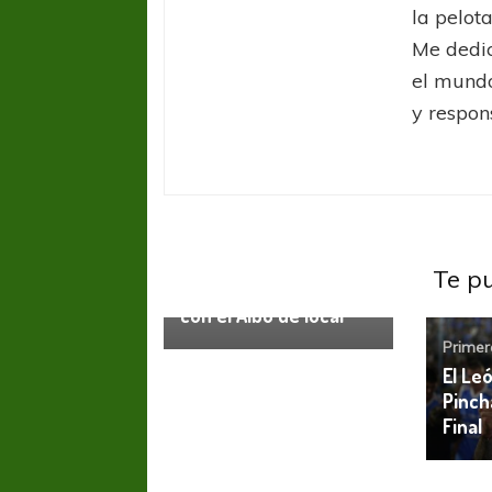
la pelota
Me dedic
el mundo
y respon
Primera Nacional
Te p
Estudiantes empató
con el Albo de local
Primer
El Le
Pinch
Final