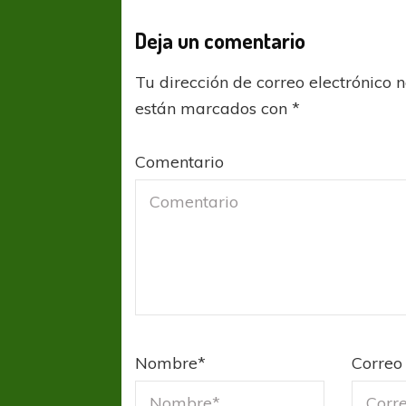
Deja un comentario
Tu dirección de correo electrónico 
están marcados con
*
Comentario
COPA SUDAMER
Sur De
COPA SUDAMERICANA
TIGRE
A pesar de la derrota Tigre avanzó a
Octavos de Final
Nombre
*
Correo 