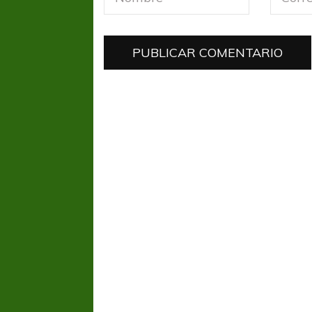
FÚTBOL FEMENINO
FÚTBOL 
REGIONAL AMATEUR
LIGA DE 
Verónica jugará ante Estrella del Sur en el
Las campeonas feste
Federal