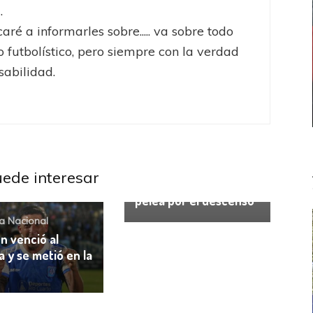
.
aré a informarles sobre..... va sobre todo
 futbolístico, pero siempre con la verdad
sabilidad.
Primera Nacional
Gimnasia (Mza)
complicó a
uede interesar
Santamarina en la
pelea por el descenso
a Nacional
ón venció al
a y se metió en la