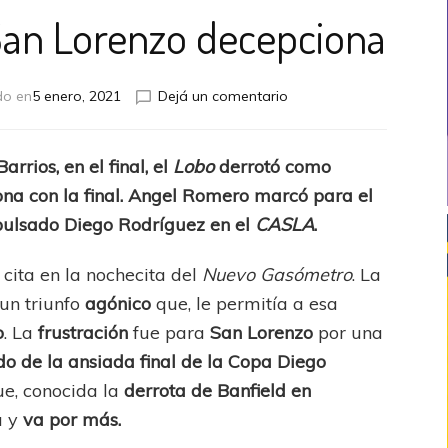
San Lorenzo decepciona
en
do en
5 enero, 2021
Dejá un comentario
Gimnasia
sueña,
San
rrios, en el final, el
Lobo
derrotó como
Lorenzo
siona con la final. Angel Romero marcó para el
decepciona
xpulsado Diego Rodríguez en el
CASLA
.
n cita en la nochecita del
Nuevo Gasómetro
. La
 un triunfo
agónico
que, le permitía a esa
o
. La
frustración
fue para
San Lorenzo
por una
o de la ansiada final de la Copa Diego
ue, conocida la
derrota de Banfield en
a y
va por más.