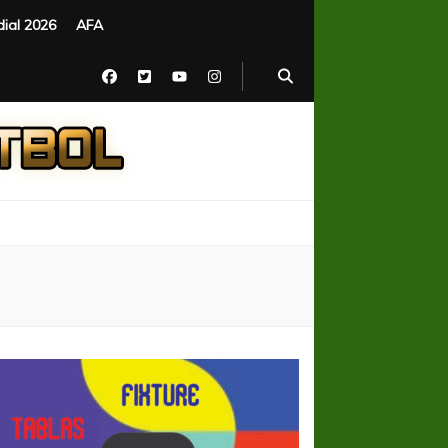
ial 2026
AFA