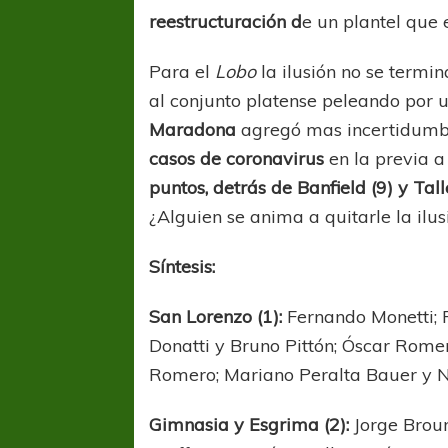
reestructuración d
e un plantel que 
Para el
Lobo
la ilusión no se termin
al conjunto platense peleando por un
Maradona
agregó mas incertidumbr
casos de coronavirus
en la previa a
puntos, detrás de Banfield (9) y Tall
COPA SUDAMER
¿Alguien se anima a quitarle la ilu
Sur De
Síntesis:
COPA SUDAMERICANA
TIGRE
A pesar de la derrota Tigre avanzó a
San Lorenzo (1):
Fernando Monetti; 
Octavos de Final
Donatti y Bruno Pittón; Óscar Rome
Romero; Mariano Peralta Bauer y N
Gimnasia y Esgrima (2):
Jorge Brou