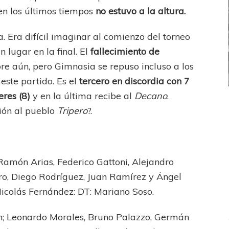
en los últimos tiempos
no estuvo a la altura.
a. Era difícil imaginar al comienzo del torneo
 lugar en la final. El
fallecimiento de
e aún, pero Gimnasia se repuso incluso a los
 este partido. Es el
tercero en discordia con 7
eres (8)
y en la última recibe al
Decano
.
ICANA
LANÚS
UEFA CHAMPIONS LEAGUE
sión al pueblo
Tripero
?.
fendido
PSG celebró el bicampeonato
Ramón Arias, Federico Gattoni, Alejandro
ro, Diego Rodríguez, Juan Ramírez y Ángel
icolás Fernández: DT: Mariano Soso.
n; Leonardo Morales, Bruno Palazzo, Germán