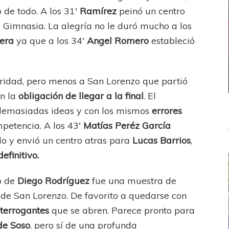
 de todo. A los 31′
Ramírez
peinó un centro
 Gimnasia. La alegría no le duró mucho a los
sera
ya que a los 34′
Angel Romero
estableció
paridad, pero menos a San Lorenzo que partió
on la
obligación de llegar a la final
. El
n demasiadas ideas y con los mismos
errores
mpetencia. A los 43′
Matías Peréz García
ndo y envió un centro atras para
Lucas Barrios
,
definitivo.
do de
Diego Rodríguez
fue una muestra de
de San Lorenzo. De favorito a quedarse con
nterrogantes
que se abren. Parece pronto para
de Soso
, pero sí de una profunda