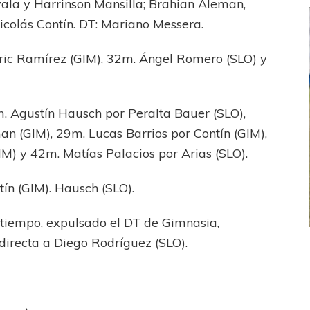
yala y Harrinson Mansilla; Brahian Aleman,
icolás Contín. DT: Mariano Messera.
ric Ramírez (GIM), 32m. Ángel Romero (SLO) y
. Agustín Hausch por Peralta Bauer (SLO),
n (GIM), 29m. Lucas Barrios por Contín (GIM),
M) y 42m. Matías Palacios por Arias (SLO).
tín (GIM). Hausch (SLO).
 tiempo, expulsado el DT de Gimnasia,
directa a Diego Rodríguez (SLO).
FEMENINO
FÚTBOL FEMENINO
 AMATEUR
LIGA DE LA COSTA
Estrella del Sur en el
Las campeonas festejaron ante su gente
eral