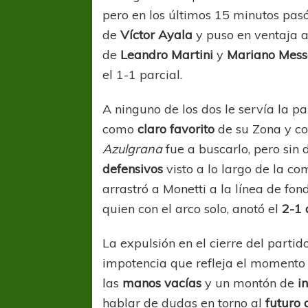
pero en los últimos 15 minutos pasó
de
Víctor Ayala
y puso en ventaja a
de
Leandro Martini
y
Mariano Mes
el 1-1 parcial.
A ninguno de los dos le servía la 
como
claro favorito
de su Zona y c
Azulgrana
fue a buscarlo, pero si
defensivos
visto a lo largo de la co
arrastró a Monetti a la línea de fo
quien con el arco solo, anotó el
2-1 
La expulsión en el cierre del parti
impotencia que refleja el momento 
las
manos vacías
y un montón de
i
hablar de dudas en torno al
futuro 