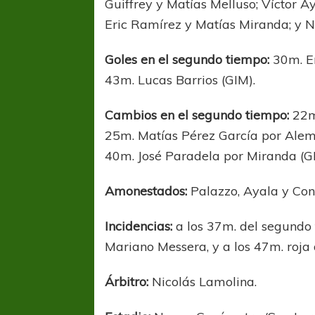
Guiffrey y Matías Melluso; Víctor A
Eric Ramírez y Matías Miranda; y N
Goles en el segundo tiempo:
30m. E
43m. Lucas Barrios (GIM).
Cambios en el segundo tiempo:
22m
25m. Matías Pérez García por Alema
40m. José Paradela por Miranda (GI
Amonestados:
Palazzo, Ayala y Con
Incidencias:
a los 37m. del segundo
Mariano Messera, y a los 47m. roja 
FÚTBOL FEMENINO
FÚTBOL 
REGIONAL AMATEUR
REGIONAL
Árbitro:
Nicolás Lamolina.
Ajustada caída de Verónica en Alejandro
Verónica jugará ante 
Korn
Fed