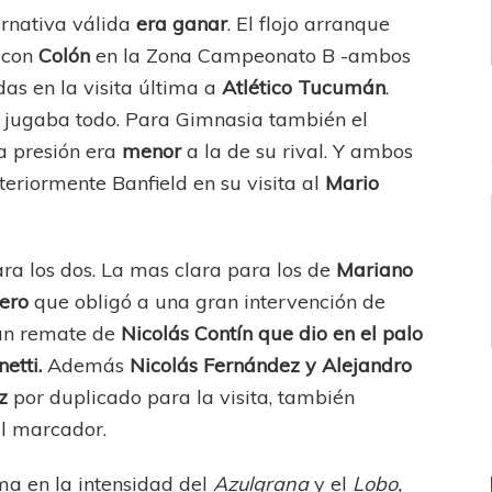
ernativa válida
era ganar
. El flojo arranque
 con
Colón
en la Zona Campeonato B -ambos
das en la visita última a
Atlético Tucumán
.
se jugaba todo. Para Gimnasia también el
 presión era
menor
a la de su rival. Y ambos
steriormente Banfield en su visita al
Mario
ra los dos. La mas clara para los de
Mariano
ero
que obligó a una gran intervención de
 un remate de
Nicolás Contín que dio en el palo
etti.
Además
Nicolás Fernández y Alejandro
z
por duplicado para la visita, también
el marcador.
a en la intensidad del
Azulgrana
y el
Lobo,