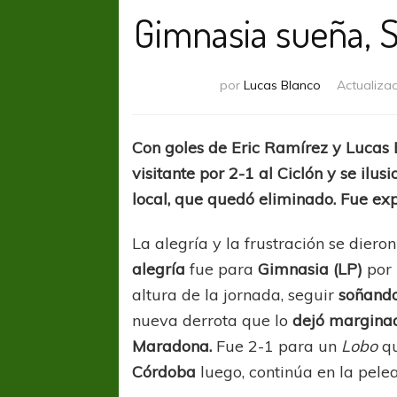
Gimnasia sueña, 
por
Lucas Blanco
Actualiza
Con goles de Eric Ramírez y Lucas Ba
visitante por 2-1 al Ciclón y se ilu
local, que quedó eliminado. Fue e
La alegría y la frustración se diero
alegría
fue para
Gimnasia (LP)
por
altura de la jornada, seguir
soñand
nueva derrota que lo
dejó marginad
Maradona.
Fue 2-1 para un
Lobo
q
Córdoba
luego, continúa en la pele