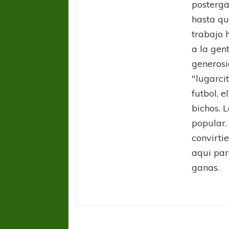
posterga
hasta qu
trabajo 
a la gen
generosi
"lugarci
futbol, e
bichos. L
popular.
convirti
aqui par
ganas.