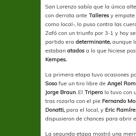
San Lorenzo sabía que la única alt
con derrota ante
Talleres
y empate
como local-, lo puso contra las cuer
Zafó con un triunfo por 3-1 y hoy 
partido era
determinante,
aunque la
estaban
atados
a lo que hiciese po
Kempes.
La primera etapa tuvo ocasiones pa
Soso
fue un tiro libre de
Angel Rom
Jorge Braun
. El
Tripero
lo tuvo con
tras rozarla con el pie
Fernando Mon
Donatti,
para el local, y
Eric Ramíre
dispusieron de chances para abrir 
La segunda etapa mostró una merm