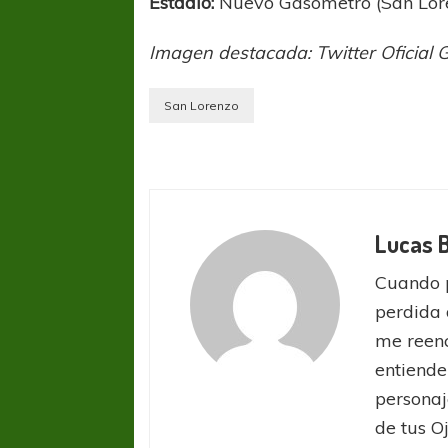
Estadio:
Nuevo Gasómetro (San Lore
Imagen destacada: Twitter Oficial 
San Lorenzo
Lucas 
Cuando 
perdida 
me reenc
entiende
personaj
de tus O