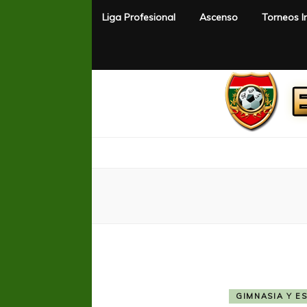
Liga Profesional
Ascenso
Torneos I
El Rincón del Fútbol
Diario digital de Fútbol
GIMNASIA Y E