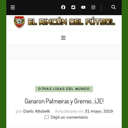
El Rincón del Fútbol
Diario digital de Fútbol
OTRAS LIGAS DEL MUNDO
Ganaron Palmeiras y Gremio…¡JE!
por
Darío Altobelli
Actualizado en
31 mayo, 2019
en
Dejá un comentario
Ganaron