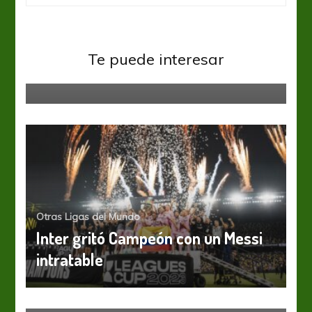
Ligas del mundo
Otras Ligas del Mundo
Campeonato Uruguayo: Cerro mira
Te puede interesar
desde arriba
Otras Ligas del Mundo
Inter gritó Campeón con un Messi
intratable
Otras Ligas del Mundo
¿Maradona ficha a Usaín Bolt?