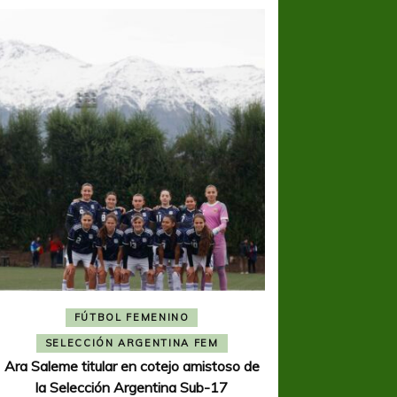
FÚTBOL FEMENINO
FÚTBOL 
SELECCIÓN ARGENTINA FEM
REGIONA
Ara Saleme titular en cotejo amistoso de
Ajustada caída de V
la Selección Argentina Sub-17
K