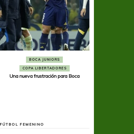
BOCA JUNIORS
COPA SUDAMER
Noche inolvida
COPA LIBERTADORES
Una nueva frustración para Boca
FÚTBOL FEMENINO