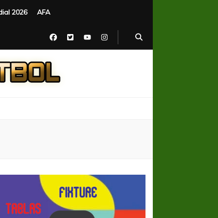
ial 2026
AFA