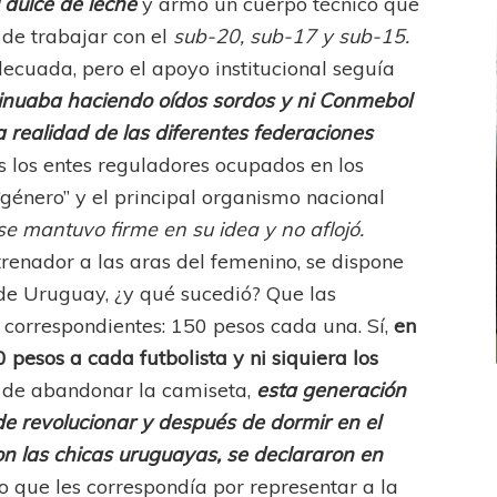
dulce de leche
y armó un cuerpo técnico que
de trabajar con el
sub-20, sub-17 y sub-15.
ecuada, pero el apoyo institucional seguía
inuaba haciendo oídos sordos y ni Conmebol
a realidad de las diferentes federaciones
 los entes reguladores ocupados en los
“género” y el principal organismo nacional
se mantuvo firme en su idea y no aflojó.
renador a las aras del femenino, se dispone
 de Uruguay, ¿y qué sucedió? Que las
os correspondientes: 150 pesos cada una. Sí,
en
pesos a cada futbolista y ni siquiera los
 de abandonar la camiseta,
esta generación
FEMENINO
FÚTBOL FEMENINO
de revolucionar y después de dormir en el
LA COSTA
OTRAS LIGAS FEM
on las chicas uruguayas, se declararon en
jaron ante su gente
Tiro se quedó con la primera semifinal
lo que les correspondía por representar a la