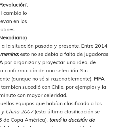
Revolución”.
l cambio lo
levan en los
otines.
Nexodiario)
a la situación pasada y presente. Entre 2014
femenino;
esto no se debía a falta de jugadoras
ICANA
LANÚS
UEFA CHAMPIONS LEAGUE
A
por organizar y proyectar una idea, de
fendido
PSG celebró el bicampeonato
la conformación de una selección. Sin
ente (aunque no sé si razonablemente),
FIFA
 también sucedió con Chile, por ejemplo) y la
 minuto con mayor celeridad.
uellos equipos que habían clasificado a los
 y China 2007
(esta última clasificación se
06 de Copa América),
tomó la decisión de