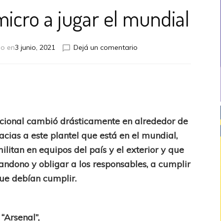
icro a jugar el mundial
en
do en
3 junio, 2021
Dejá un comentario
De
dormir
en
un
micro
a
jugar
acional cambió drásticamente en alrededor de
el
racias a este plantel que está en el mundial,
mundial
litan en equipos del país y el exterior y que
andono y obligar a los responsables, a cumplir
que debían cumplir.
“Arsenal”,