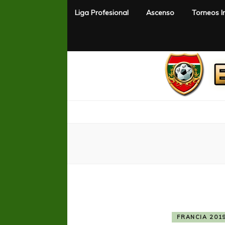
Liga Profesional
Ascenso
Torneos I
El Rincón del Fútbol
Diario digital de Fútbol
FRANCIA 201