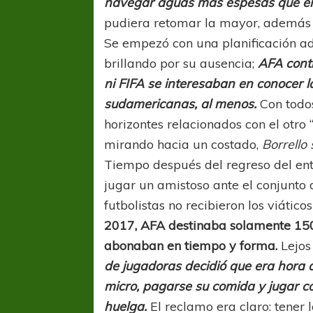
navegar aguas más espesas que el 
pudiera retomar la mayor, además 
Se empezó con una planificación ad
brillando por su ausencia;
AFA cont
ni FIFA se interesaban en conocer l
sudamericanas, al menos.
Con todos
horizontes relacionados con el otro 
mirando hacia un costado,
Borrello 
Tiempo después del regreso del ent
jugar un amistoso ante el conjunto
futbolistas no recibieron los viátic
2017, AFA destinaba solamente 150 
abonaban en tiempo y forma.
Lejos
FÚTBOL FEMENINO
FÚTBOL 
de jugadoras decidió que era hora 
REGIONAL AMATEUR
LIGA DE 
micro, pagarse su comida y jugar c
Verónica jugará ante Estrella del Sur en el
Las campeonas feste
huelga.
El reclamo era claro: tener 
Federal