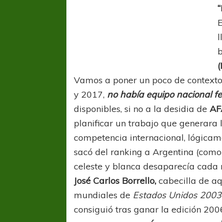
“
E
l
b
(
Vamos a poner un poco de contexto 
y 2017,
no había equipo nacional 
COPA SUDAMER
disponibles, si no a la desidia de
AF
Sur De
planificar un trabajo que generara 
competencia internacional, lógicam
COPA SUDAMERICANA
TIGRE
sacó del ranking a Argentina (como
A pesar de la derrota Tigre avanzó a
Octavos de Final
celeste y blanca desaparecía cada
José Carlos Borrello,
cabecilla de aq
mundiales de
Estados Unidos 2003
consiguió tras ganar la edición 20