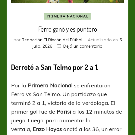
PRIMERA NACIONAL
Ferro ganó y es puntero
por
Redacción El Rincón del Fútbol
Actualizado en
5
en
julio, 2026
Dejá un comentario
Ferro
ganó
y
Derrotó a San Telmo por 2 a 1.
es
puntero
Por la
Primera Nacional
se enfrentaron
Ferro vs San Telmo. Un partidazo que
terminó 2 a 1, victoria de la verdolaga. El
primer gol fue de
Parisi
a los 12 minutos de
juego. Luego, para aumentar la
ventaja,
Enzo Hoyos
anotó a los 36, un error