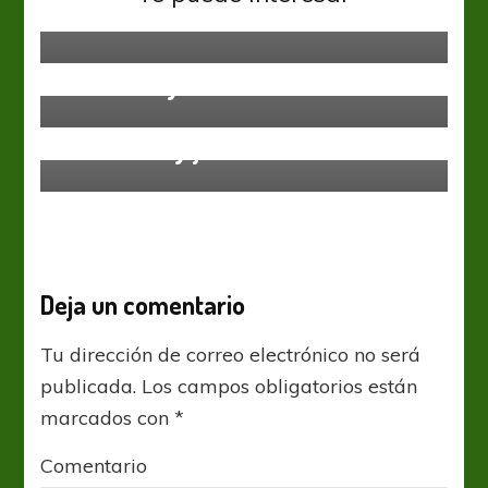
Líderes eternos
Sin categoría
Belgrado: un nodo de política,
conflictos y fútbol
Sin categoría
Amistosos y juicio
Deja un comentario
Tu dirección de correo electrónico no será
publicada.
Los campos obligatorios están
marcados con
*
Comentario