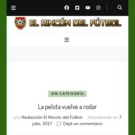
El Rincón del Fútbol
Diario digital de Fútbol
SIN CATEGORÍA
La pelota vuelve a rodar
por
Redacción El Rincón del Fútbol
Actualizado en
7
en
julio, 2017
Dejá un comentario
La