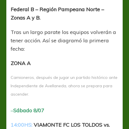
pelota
vuelve
Federal B – Región Pampeana Norte –
a
Zonas A y B.
rodar
Tras un largo parate los equipos volverán a
tener acción. Así se diagramó la primera
fecha:
ZONA A
Camioneros, después de jugar un partido histórico ante
Independiente de Avellaneda, ahora se prepara para
ascender.
–
Sábado 8/07
14:00HS:
VIAMONTE FC LOS TOLDOS vs.