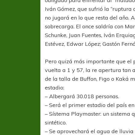
obligado para enfrentar al “matador
Iván Gómez, que sufrió la “ruptura 
no jugará en lo que resta del año
sobrecarga. El once saldría con Ma
Schunke, Juan Fuentes, Iván Erquiag
Estévez, Edwar López; Gastón Fern
Pero quizá más importante que el pa
vuelta a 1 y 57, la re apertura tan 
de la talla de Buffon, Figo o Kaká 
estadio:
– Albergará 30.018 personas.
– Será el primer estadio del país e
– Sístema Playmaster: un sistema q
sintético.
– Se aprovechará el agua de lluvia 