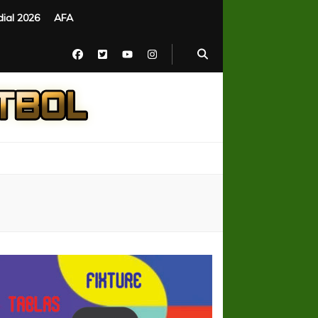
ial 2026
AFA