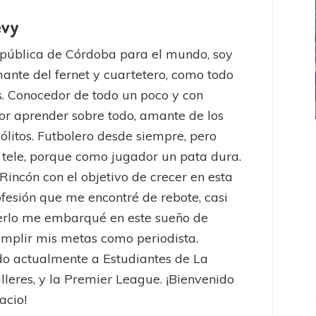
evy
pública de Córdoba para el mundo, soy
mante del fernet y cuartetero, como todo
. Conocedor de todo un poco y con
or aprender sobre todo, amante de los
sólitos. Futbolero desde siempre, pero
ICANA
LANÚS
UEFA CHAMPIONS LEAGUE
 tele, porque como jugador un pata dura.
fendido
PSG celebró el bicampeonato
 Rincón con el objetivo de crecer en esta
ofesión que me encontré de rebote, casi
erlo me embarqué en este sueño de
mplir mis metas como periodista.
o actualmente a Estudiantes de La
alleres, y la Premier League. ¡Bienvenido
acio!