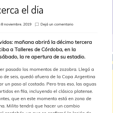
erca el día
en
n
8 noviembre, 2019
Dejá un comentario
Se
acerca
el
vidos: mañana abrirá la décimo tercera
día
ciba a Talleres de Córdoba, en la
sábado, la re apertura de su estadio.
ber pasado los momentos de zozobra. Llegó a
uno de seis, quedó afuera de la Copa Argentina
ar un paso al costado. Pero tras eso, las aguas
rtidos en fila, incluyendo el clásico platense.
ntes, que en este momento está en zona de
na. Milito tendrá que hacer un cambio