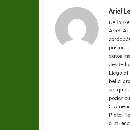
Ariel L
De la Re
Ariel. A
cordobés
pasión p
datos in
COPA SUDAMER
desde la
Sur De
Llego al
bella pr
COPA SUDAMERICANA
TIGRE
A pesar de la derrota Tigre avanzó a
sin quer
Octavos de Final
poder cu
Cubriend
Plata, T
a mi esp