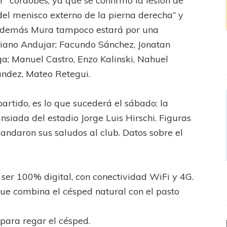
” cordobés, ya que se confirmó la lesión de
del menisco externo de la pierna derecha” y
. Además Mura tampoco estará por una
riano Andujar; Facundo Sánchez, Jonatan
a; Manuel Castro, Enzo Kalinski, Nahuel
ández, Mateo Retegui.
rtido, es lo que sucederá el sábado: la
ansiada del estadio Jorge Luis Hirschi. Figuras
mandaron sus saludos al club. Datos sobre el
n ser 100% digital, con conectividad WiFi y 4G.
ue combina el césped natural con el pasto
para regar el césped.